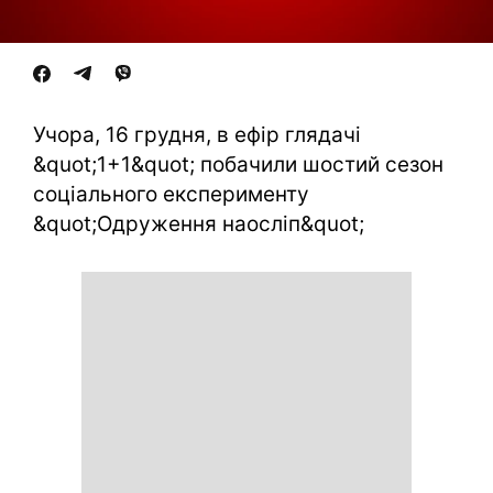
Учора, 16 грудня, в ефір глядачі
&quot;1+1&quot; побачили шостий сезон
соціального експерименту
&quot;Одруження наосліп&quot;