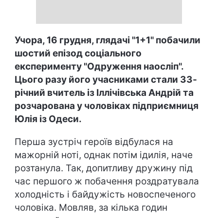
Учора, 16 грудня, глядачі "1+1" побачили
шостий епізод соціального
експерименту "Одруження наосліп".
Цього разу його учасниками стали 33-
річний вчитель із Іллічівська Андрій та
розчарована у чоловіках підприємниця
Юлія із Одеси.
Перша зустріч героїв відбулася на
мажорній ноті, однак потім ідилія, наче
розтанула. Так, допитливу дружину під
час першого ж побачення роздратувала
холодність і байдужість новоспеченого
чоловіка. Мовляв, за кілька годин