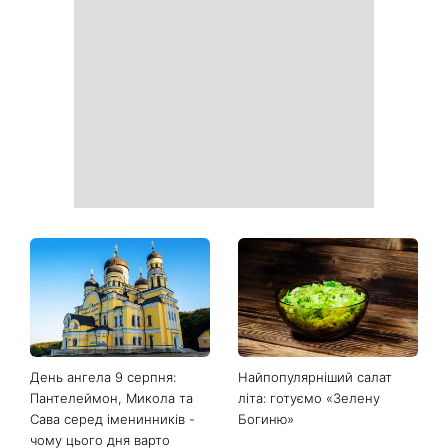
Наталка Денисенко вийшла
Гороскоп на тиждень від 10
заміж і змінила прізвище на
серпня: 5 знаків зодіаку
Ярошенко
отримають новий поворот
у роботі, коханні та грошах
Білі кросівки знову будуть
Гороскоп на 9 серпня для
як нові: два прості
всіх знаків зодіаку: день
продукти з кухні легко
рішень, які більше не
приберуть плями та
можна відкладати
неприємний запах