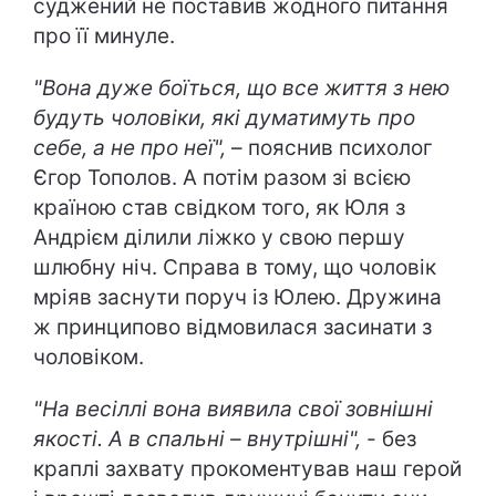
суджений не поставив жодного питання
про її минуле.
"Вона дуже боїться, що все життя з нею
будуть чоловіки, які думатимуть про
себе, а не про неї"
,
– пояснив психолог
Єгор Тополов. А потім разом зі всією
країною став свідком того, як Юля з
Андрієм ділили ліжко у свою першу
шлюбну ніч. Справа в тому, що чоловік
мріяв заснути поруч із Юлею. Дружина
ж принципово відмовилася засинати з
чоловіком.
"На весіллі вона виявила свої зовнішні
якості. А в спальні – внутрішні",
- без
краплі захвату прокоментував наш герой