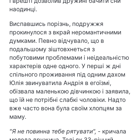
і врешті дозволив дружині бачити сни
наодинці.
Виспавшись порізнь, подружжя
прокинулося з вкрай неромантичними
думками. Певно відчувало, що в
подальшому зіштовхнеться з
побутовими проблемами і неідеальністю
характерів одне одного. У перші ж дні
спільного проживання під одним дахом
Юлія звинуватила Андрія в егоїзмі,
обізвала маленькою дівчинкою і заявила,
що їй не потрібні слабкі чоловіки. Надто
вже часто вона була своїм хлопцям за
маму.
"Я не повинна тебе рятувати",
- кричала
молода дружина. Тоді як 33-річний