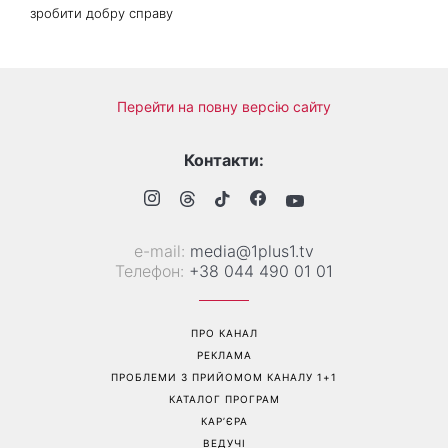
День ангела 9 серпня:
Найпопулярніший салат
Пантелеймон, Микола та
літа: готуємо «Зелену
Сава серед іменинників -
Богиню»
чому цього дня варто