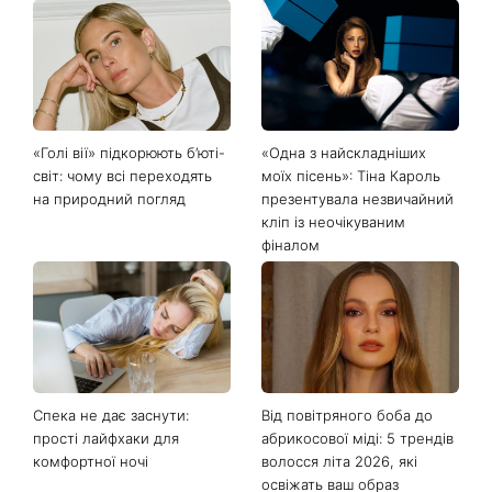
«Голі вії» підкорюють б’юті-
«Одна з найскладніших
світ: чому всі переходять
моїх пісень»: Тіна Кароль
на природний погляд
презентувала незвичайний
кліп із неочікуваним
фіналом
Спека не дає заснути:
Від повітряного боба до
прості лайфхаки для
абрикосової міді: 5 трендів
комфортної ночі
волосся літа 2026, які
освіжать ваш образ