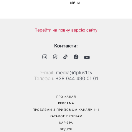
Трендова палітра серпня: 8
«Ніколи не випрошує їжу»:
наймодніших кольорів
Валентина Хамайко
манікюру, які варто
розповіла про собаку,
спробувати вже зараз
якого прихистила на
початку повномасштабної
війни