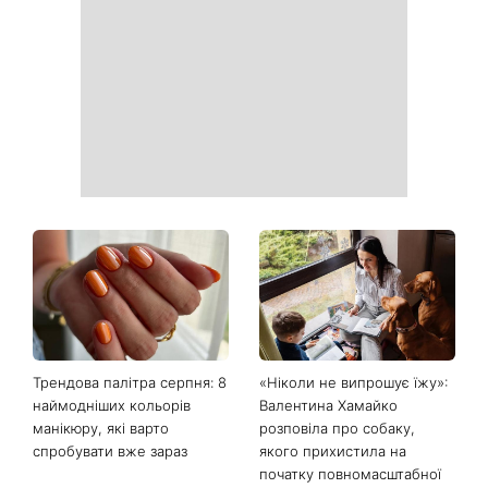
День Незалежності 2026:
Українські зірки, які
чи буде вихідний 24 серпня
приголомшили
схудненням: фото до і після
На фронті загинув Олексій
«Вона точно вагітна»: нові
Юков — пошуковець, який
кадри Зендеї з Томом
роками повертав тіла
Голландом викликали
загиблих воїнів
шквал здогадок