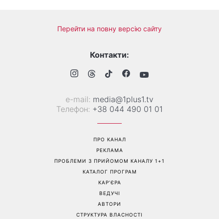
«Все гірше й гірше»: Надя
«Це був сюрприз»: Соломія
Дорофєєва розповіла про
Вітвіцька розповіла, як
проблеми зі здоров’ям
дізналася про вагітність та
якою була реакція чоловіка
Перейти на повну версію сайту
Контакти:
е-mail:
media@1plus1.tv
Телефон:
+38 044 490 01 01