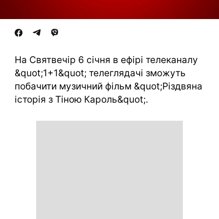
На Святвечір 6 січня в ефірі телеканалу
&quot;1+1&quot; телеглядачі зможуть
побачити музичний фільм &quot;Різдвяна
історія з Тіною Кароль&quot;.