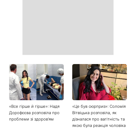
Головний стильний тренд
Не відкладайте до вересня:
соцмереж: чому
що обов'язково потрібно
мініспідниця з паєтками
зробити на ділянці у серпні
підкорила Instagram
2026