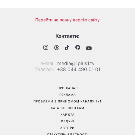
Справа не в немитому
«Вже доросла людина»:
посуді: психологиня
Людмила Барбір показала
пояснила, чому насправді
рідкісні сімейні фото з 14-
пари сваряться через
річним сином і зворушила
побут
Мережу
Перейти на повну версію сайту
Контакти:
е-mail:
media@1plus1.tv
Телефон:
+38 044 490 01 01