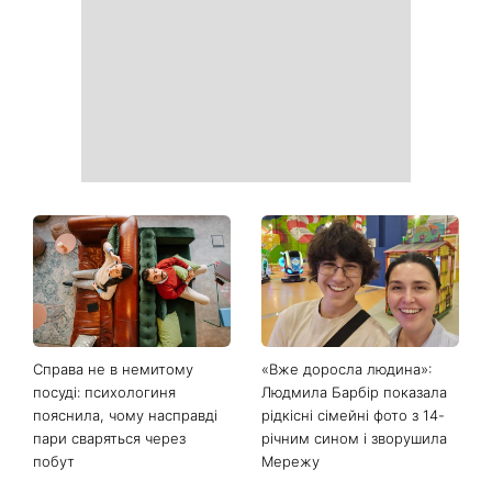
Пантелеймон, Микола та
літа: готуємо «Зелену
Сава серед іменинників -
Богиню»
чому цього дня варто
зробити добру справу