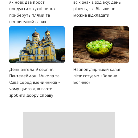
Останні новини
Білі кросівки знову будуть
Гороскоп на 9 серпня для
як нові: два прості
всіх знаків зодіаку: день
продукти з кухні легко
рішень, які більше не
приберуть плями та
можна відкладати
неприємний запах
День ангела 9 серпня:
Найпопулярніший салат