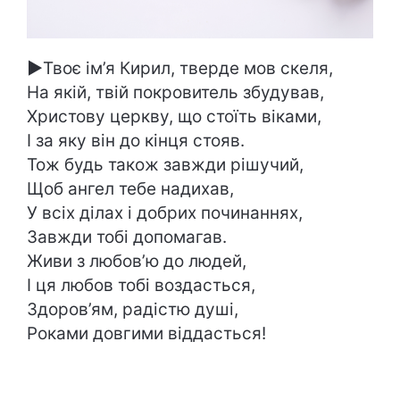
►
Твоє ім’я Кирил, тверде мов скеля,
На якій, твій покровитель збудував,
Христову церкву, що стоїть віками,
І за яку він до кінця стояв.
Тож будь також завжди рішучий,
Щоб ангел тебе надихав,
У всіх ділах і добрих починаннях,
Завжди тобі допомагав.
Живи з любов’ю до людей,
І ця любов тобі воздасться,
Здоров’ям, радістю душі,
Роками довгими віддасться!