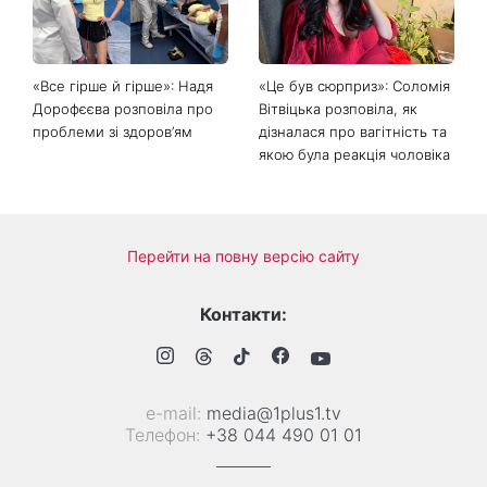
«Все гірше й гірше»: Надя
«Це був сюрприз»: Соломія
Дорофєєва розповіла про
Вітвіцька розповіла, як
проблеми зі здоров’ям
дізналася про вагітність та
якою була реакція чоловіка
Перейти на повну версію сайту
Контакти:
е-mail:
media@1plus1.tv
Телефон:
+38 044 490 01 01