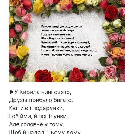
►
У Кирила нині свято,
Друзів прибуло багато.
Квіти є і подарунки,
І обійми, й поцілунки.
Але головне у тому,
Щоб й надалі цьому дому