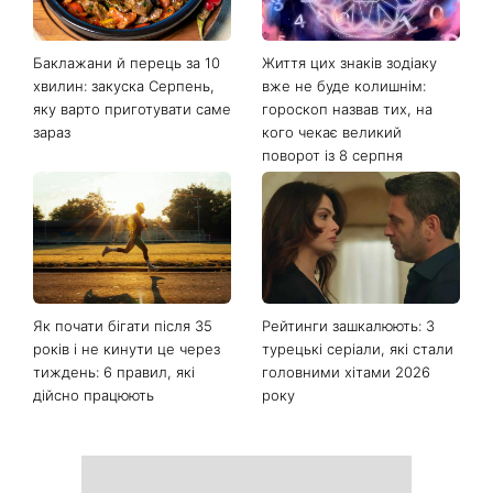
Баклажани й перець за 10
Життя цих знаків зодіаку
хвилин: закуска Серпень,
вже не буде колишнім:
яку варто приготувати саме
гороскоп назвав тих, на
зараз
кого чекає великий
поворот із 8 серпня
Як почати бігати після 35
Рейтинги зашкалюють: 3
років і не кинути це через
турецькі серіали, які стали
тиждень: 6 правил, які
головними хітами 2026
дійсно працюють
року