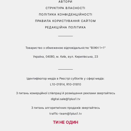
АВТОРИ
СТРУКТУРА ВЛАСНОСТІ
ПОЛІТИКА КОНФІДЕНЦІЙНОСТІ
ПРАВИЛА КОРИСТУВАННЯ САЙТОМ
РЕДАКЦІЙНА ПОЛІТИКА
Товариство з обмеженою відповідальністю "ВІЖН 1+1"
Україна, 04080, м. Київ, вул. Кирилівська, 23
Ідентифікатор медіа в Реєстрі суб’єктів у сфері медіа:
L10-01914, R10-01810
З питань комерційної співпраці й розміщення реклами звертайтесь
digital.sale@1plus1.tv
З питань алгоритмічних продажів звертайтесь
traffic-team@1plus1.tv
ТИ НЕ ОДИН