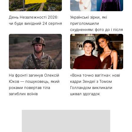
День Незалежності 2026:
Українські зірки, які
чи буде вихідний 24 серпня
приголомшили
схудненням: фото до і після
На фронті загинув Олексій
«Вона точно вагітна»: нові
Юков — пошуковець, який
кадри Зендеї з Томом
роками повертав тіла
Голландом викликали
загиблих воїнів
шквал здогадок