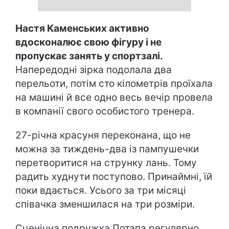
Настя Каменських активно
вдосконалює свою фігуру і не
пропускає занять у спортзалі.
Напередодні зірка подолала два
перельоти, потім сто кілометрів проїхала
на машині й все одно весь вечір провела
в компанії свого особистого тренера.
27-річна красуня переконана, що не
можна за тиждень-два із пампушечки
перетворитися на струнку лань. Тому
радить худнути поступово. Принаймні, їй
поки вдається. Усього за три місяці
співачка зменшилася на три розміри.
Сценічна подружка Потапа регулярно