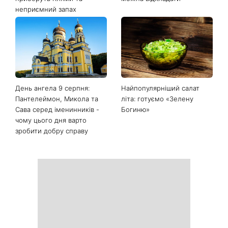
Останні новини
Білі кросівки знову будуть
Гороскоп на 9 серпня для
як нові: два прості
всіх знаків зодіаку: день
продукти з кухні легко
рішень, які більше не
приберуть плями та
можна відкладати