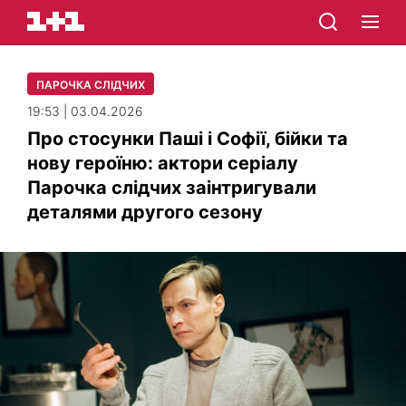
ПАРОЧКА СЛІДЧИХ
19:53 | 03.04.2026
Про стосунки Паші і Софії, бійки та
нову героїню: актори серіалу
Парочка слідчих заінтригували
деталями другого сезону