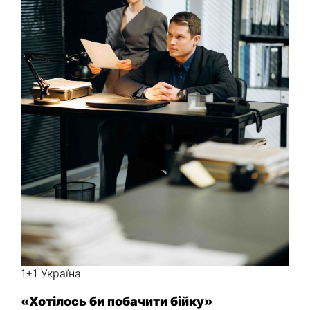
1+1 Україна
«Хотілось би побачити бійку»