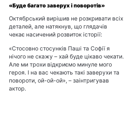
«Буде багато заверух і поворотів»
Октябрський вирішив не розкривати всіх
деталей, але натякнув, що глядачів
чекає насичений розвиток історії:
«Стосовно стосунків Паші та Софії я
нічого не скажу – хай буде цікаво чекати.
Але ми трохи відкриємо минуле мого
героя. І на вас чекають такі заверухи та
повороти, ой-ой-ой», – заінтригував
актор.