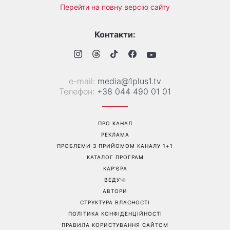
Справа не в немитому
«Вже доросла людина»:
посуді: психологиня
Людмила Барбір показала
пояснила, чому насправді
рідкісні сімейні фото з 14-
пари сваряться через
річним сином і зворушила
побут
Мережу