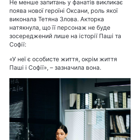
Не менше запитань у фанатів викликає
поява нової героїні Оксани, роль якої
виконала Тетяна Злова. Акторка
натякнула, що її персонаж не буде
зосереджений лише на історії Паші та
Софії:
«У неї є особисте життя, окрім життя
Паші і Софії», – зазначила вона.