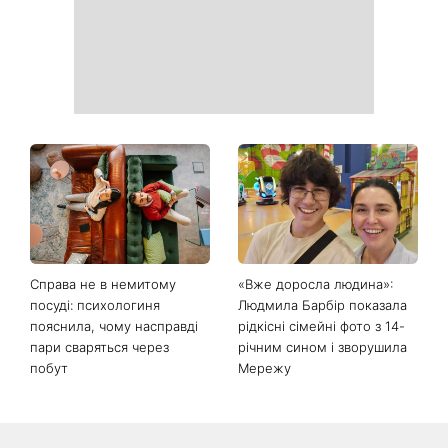
неприємний запах
День ангела 9 серпня:
Найпопулярніший салат
Пантелеймон, Микола та
літа: готуємо «Зелену
Сава серед іменинників -
Богиню»
чому цього дня варто
зробити добру справу