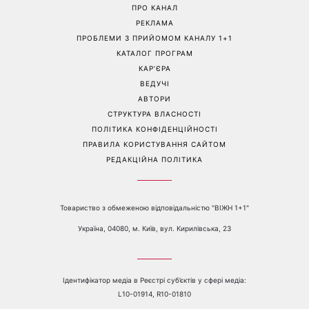
Трендова палітра серпня: 8
«Ніколи не випрошує їжу»:
наймодніших кольорів
Валентина Хамайко
манікюру, які варто
розповіла про собаку,
спробувати вже зараз
якого прихистила на
початку повномасштабної
війни
Перейти на повну версію сайту
Контакти:
е-mail:
media@1plus1.tv
Телефон:
+38 044 490 01 01
ПРО КАНАЛ