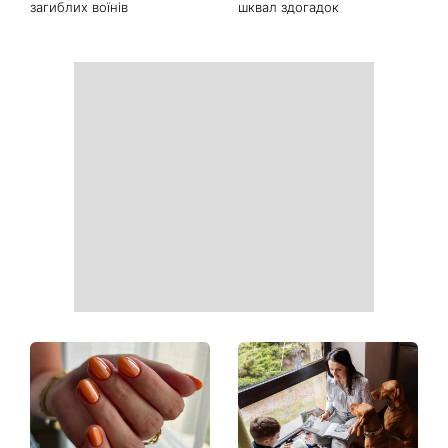
День Незалежності 2026:
Українські зірки, які
чи буде вихідний 24 серпня
приголомшили
схудненням: фото до і після
На фронті загинув Олексій
«Вона точно вагітна»: нові
Юков — пошуковець, який
кадри Зендеї з Томом
роками повертав тіла
Голландом викликали
загиблих воїнів
шквал здогадок