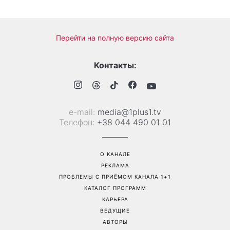
Больше не скрывает
Гороскоп на 8 августа для
возлюбленную: Владимир
всех знаков зодиака: кому
Дантес впервые открыто
вернется удача, а кому
появился с новой
стоит сказать «нет»
избранницей