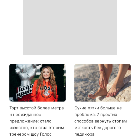
бьюти-мир: почему все
моих песен»: Тина Кароль
переходят на
представила необычный
естественный взгляд
клип с неожиданным
финалом
Жара мешает заснуть:
От воздушного боба до
простые лайфхаки для
абрикосовой меди: 5
комфортной ночи
трендов волос лета 2026
года, которые освежат ваш
образ