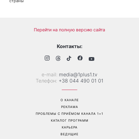
Торт высотой более метра
Сухие пятки больше не
и неожиданное
проблема: 7 простых
предложение: стало
способов вернуть стопам
известно, кто стал вторым
мягкость без дорогого
тренером шоу Голос
педикюра
страны