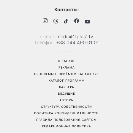
«Все хуже и хуже»: Надя
«Это был сюрприз»:
Дорофеева рассказала о
Соломия Витвицкая
проблемах со здоровьем
рассказала, как узнала о
беременности и как
отреагировал ее муж
Перейти на полную версию сайта