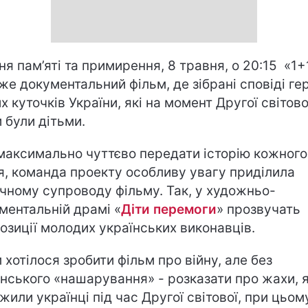
ня пам’яті та примирення, 8 травня, о 20:15 «1+
же документальний фільм, де зібрані сповіді гер
их куточків України, які на момент Другої світово
и були дітьми.
максимально чуттєво передати історію кожного
я, команда проекту особливу увагу приділила
чному супроводу фільму. Так, у художньо-
ментальній драмі «
Діти перемоги
» прозвучать
озиції молодих українських виконавців.
 хотілося зробити фільм про війну, але без
нського «нашарування» - розказати про жахи, я
жили українці під час Другої світової, при цьом