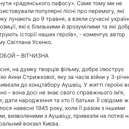
нути «радянського пафосу». Саме тому ми не
ристовували популярні пісні про перемогу, які
ку лунають до 9 травня, а взяли сучасні україн
озиції, які є близькими й зрозумілими та які доб
трують історії наших героїв», - коментує автор
му Світлана Усенко.
OБОЙ – ВІТЧИЗНА
існя, на думку творців фільму, добре ілюструє
рію Анни Стрижкової, яку за часів війни у 3-річ
 вивезли до концтабору Аушвіц. У житті героїні в
но – вона досі не знає свого справжнього ім’я,
я, дати народження та хто її батьки. Її свідоме 
лося навесні 1945 року, коли її разом з іншими
ми, визволеними з Аушвіцу, привезли на потязі н
ральний вокзал Києва.