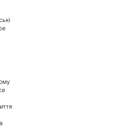
ські
ре
ному
се
життя
а