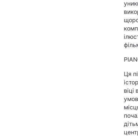
уник
вико
щоро
комп
ілюс
філь
PIAN
Ця п
істо
віці
умов
місц
поча
діть
цент