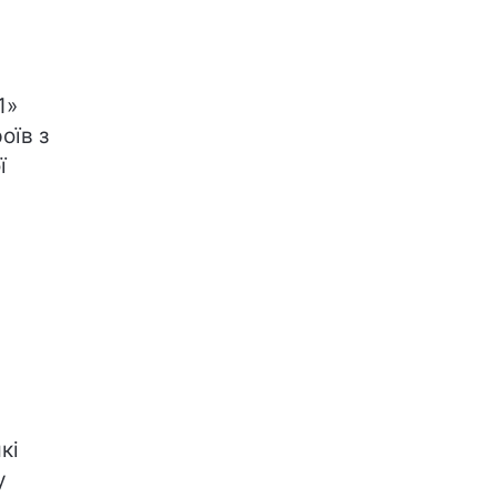
1»
оїв з
ї
кі
у