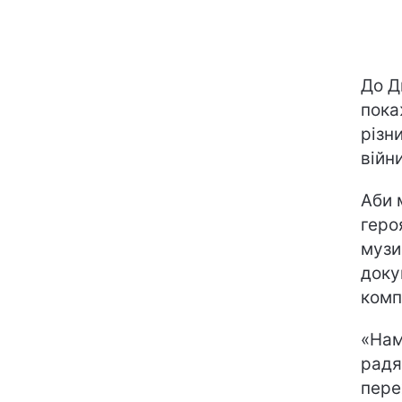
До Д
пока
різн
війн
Аби 
геро
музи
доку
комп
«Нам
радя
пере