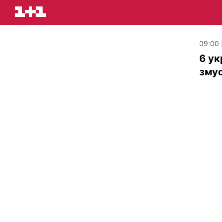
09:00 
6 ук
зму