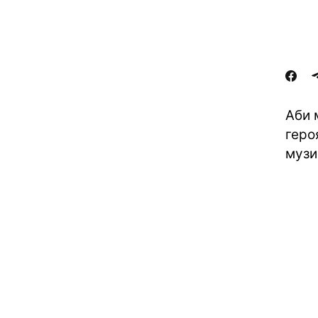
Аби 
геро
музи