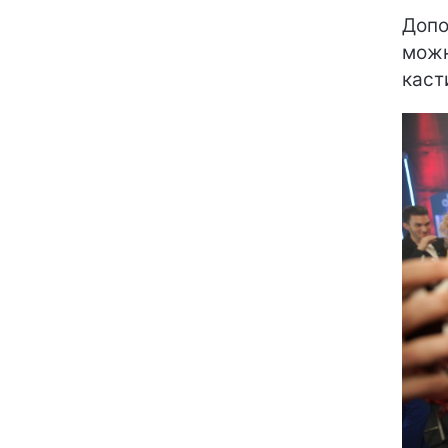
Допо
можн
каст