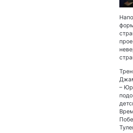
Напо
форм
стра
прое
неве
стра
Трен
Джам
– Юр
подо
детс
Врем
Побе
Туле