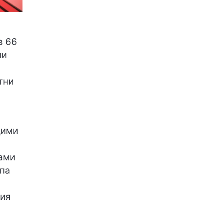
в 66
ли
тни
щими
ами
ппа
лия