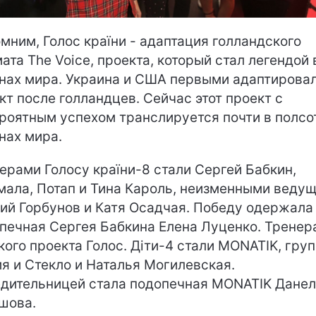
мним, Голос країни - адаптация голландского
ата The Voice, проекта, который стал легендой 
нах мира. Украина и США первыми адаптирова
кт после голландцев. Сейчас этот проект с
роятным успехом транслируется почти в полсо
нах мира.
ерами Голосу країни-8 стали Сергей Бабкин,
ала, Потап и Тина Кароль, неизменными веду
ий Горбунов и Катя Осадчая. Победу одержала
печная Сергея Бабкина Елена Луценко. Тренер
кого проекта Голос. Діти-4 стали MONATIK, гру
я и Стекло и Наталья Могилевская.
дительницей стала подопечная MONATIK Дане
шова.