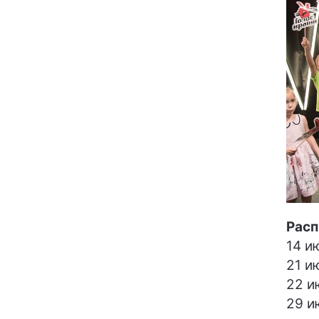
Расп
14 и
21 и
22 и
29 и