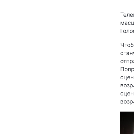
Теле
масш
Голос
Чтоб
стан
отпр
Попр
сцен
возр
сцен
возр