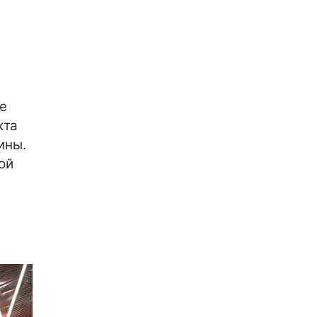
е
кта
ины.
ой