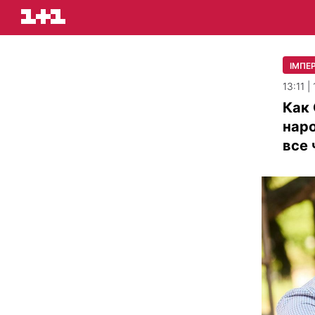
ІМПЕР
13:11 
Как
наро
все 