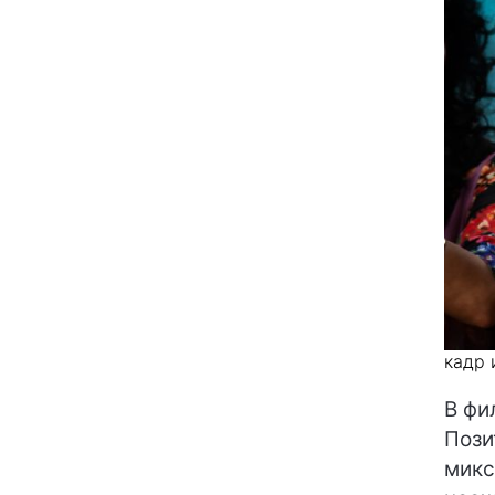
кадр 
В фи
Пози
микс