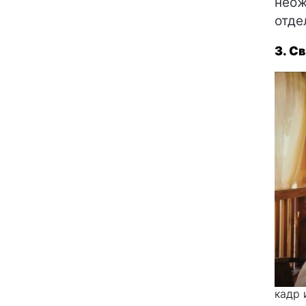
неож
отде
3. С
кадр 