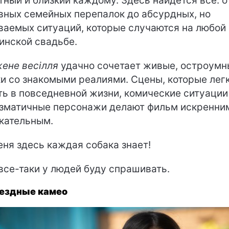
тный и близкий каждому. Здесь найдется все: о
вных семейных перепалок до абсурдных, но
ваемых ситуаций, которые случаются на любой
инской свадьбе.
ене весілля
удачно сочетает живые, остроумн
и со знакомыми реалиями. Сцены, которые лег
ть в повседневной жизни, комические ситуации
зматичные персонажи делают фильм искренни
кательным.
ня здесь каждая собака знает!
все-таки у людей буду спрашивать.
вездные камео