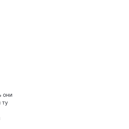
ь они
 ту
я