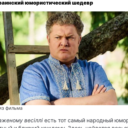
краинский юмористический шедевр
из фильма
аженому весіллі
есть тот самый народный юмор