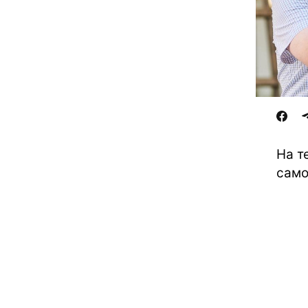
На т
само