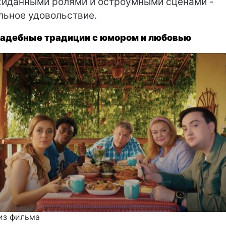
иданными ролями и остроумными сценами -
льное удовольствие.
вадебные традиции с юмором и любовью
из фильма