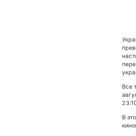
Укра
прев
наст
пере
укра
Все 
авгу
23:10
В эт
кино