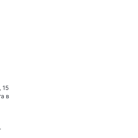
 15
та в
.