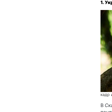
1. У
кадр 
В
Ск