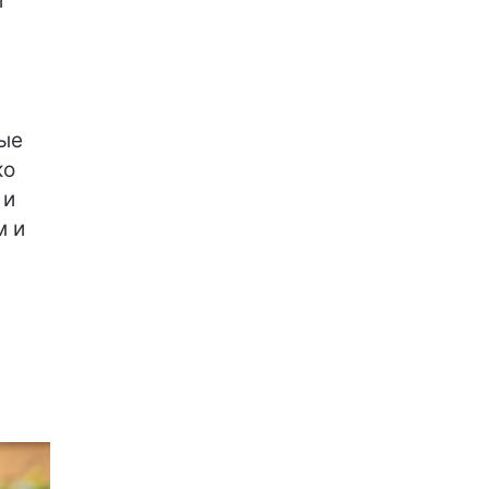
т
ые
ко
 и
м и