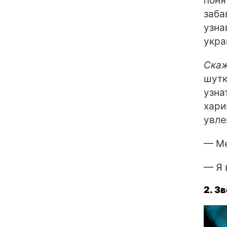
поня
заба
узна
укра
Скаж
шутк
узна
хари
увле
— Ме
— Я 
2. З