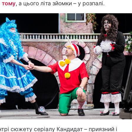
 тому
, а цього літа зйомки – у розпалі.
нтрі сюжету серіалу Кандидат – приязний і