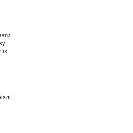
зяти
ву
 їх
іалі