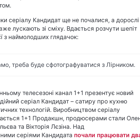
том.
ки серіалу Кандидат ще не почалися, а дорослі
 вже лускають зі сміху. Вдається розчути шепіт
єї з наймолодших глядачок:
мо, треба буде сфотографуватися з Лірником.
інньому телесезоні канал 1+1 презентує новий
дійний серіал Кандидат – сатиру про кухню
тичних технологій. Виробництвом серіалу
ається 1+1 Продакшн, продюсерами стали Оле
льєва та Вікторія Лєзіна. Над
тними серіями Кандидата
почали працювати дв