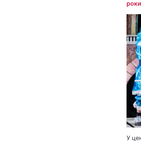
роки
У це