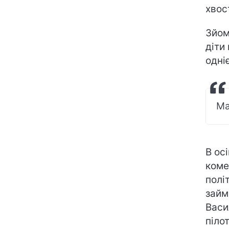
хвос
Зйом
діти
одні
Ма
В ос
коме
полі
займ
Васи
піло