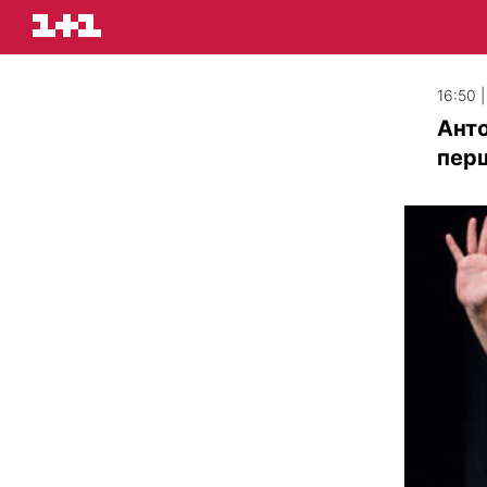
16:50 
Анто
перш