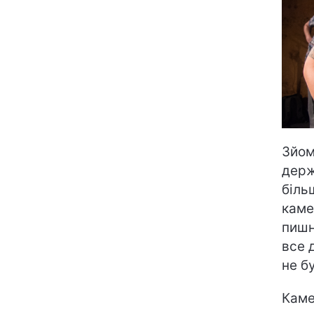
Зйом
держ
біль
каме
пишн
все 
не б
Каме