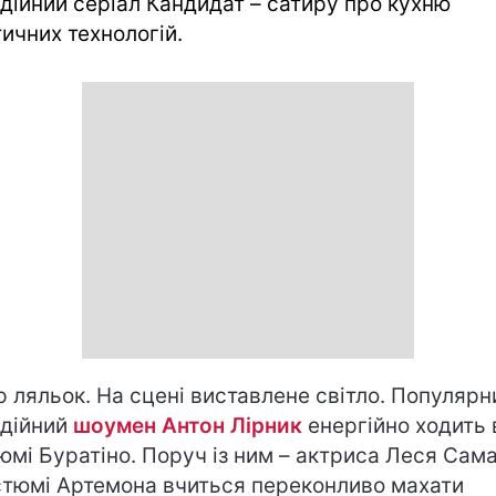
дійний серіал Кандидат – сатиру про кухню
тичних технологій.
р ляльок. На сцені виставлене світло. Популярн
дійний
шоумен Антон Лірник
енергійно ходить 
юмі Буратіно. Поруч із ним – актриса Леся Сам
стюмі Артемона вчиться переконливо махати