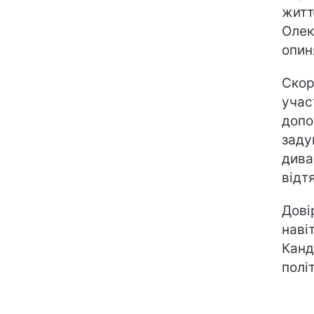
житт
Олек
опин
Скор
учас
допо
заду
дива
відт
Дові
наві
Канд
полі