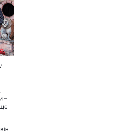
у
,
и –
 ще
він