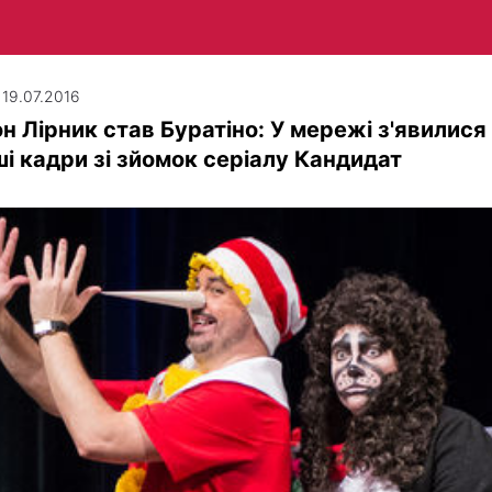
| 19.07.2016
н Лірник став Буратіно: У мережі з'явилися
і кадри зі зйомок серіалу Кандидат