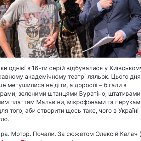
ки однієї з 16-ти серій відбувалися у Київськом
авному академічному театрі ляльок. Цього дня
ше метушилися не діти, а дорослі – бігали з
рами, зеленими штанцями Буратіно, штативами
им платтям Мальвіни, мікрофонами та перукам
для того, аби створити щось таке, чого в Україні
уло.
ра. Мотор. Почали. За сюжетом Олексій Калач (