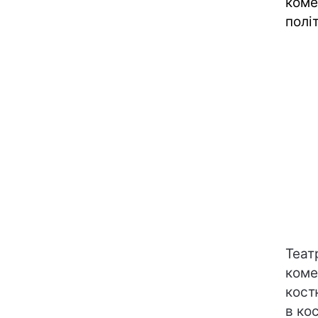
коме
полі
Теат
коме
кост
в ко