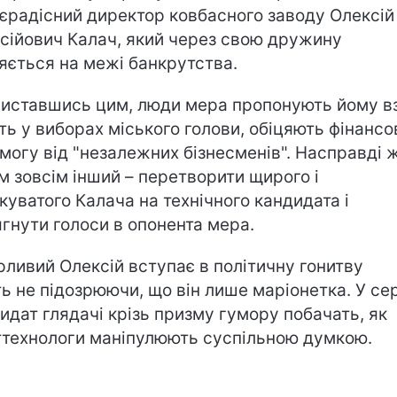
єрадісний директор ковбасного заводу Олексій
сійович Калач, який через свою дружину
яється на межі банкрутства.
иставшись цим, люди мера пропонують йому в
ть у виборах міського голови, обіцяють фінансо
могу від "незалежних бізнесменів". Насправді ж
м зовсім інший – перетворити щирого і
куватого Калача на технічного кандидата і
ягнути голоси в опонента мера.
рливий Олексій вступає в політичну гонитву
ть не підозрюючи, що він лише маріонетка. У сер
идат глядачі крізь призму гумору побачать, як
ттехнологи маніпулюють суспільною думкою.