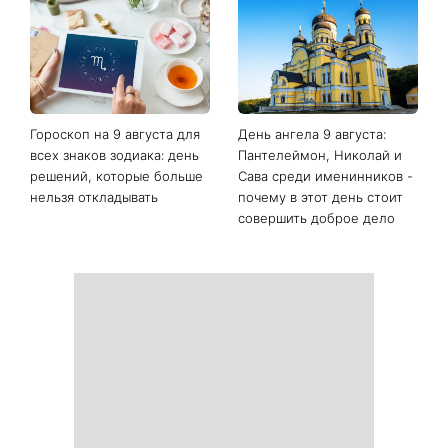
Последние новости
Гороскоп на неделю с 10
Белые кроссовки снова
августа: у 5 знаков зодиака
станут как новые: два
произойдут новые
простых продукта из кухни
перемены в работе, любви
легко устранят пятна и
и финансах
неприятный запах