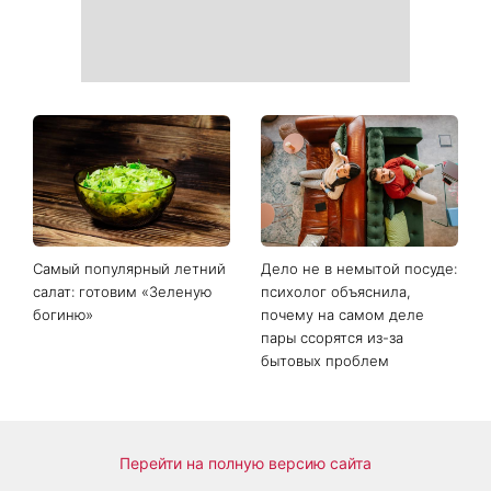
Гороскоп на 9 августа для
День ангела 9 августа:
всех знаков зодиака: день
Пантелеймон, Николай и
решений, которые больше
Сава среди именинников -
нельзя откладывать
почему в этот день стоит
совершить доброе дело