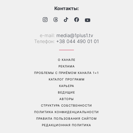
Самый популярный летний
Дело не в немытой посуде:
салат: готовим «Зеленую
психолог объяснила,
богиню»
почему на самом деле
пары ссорятся из-за
бытовых проблем
Перейти на полную версию сайта