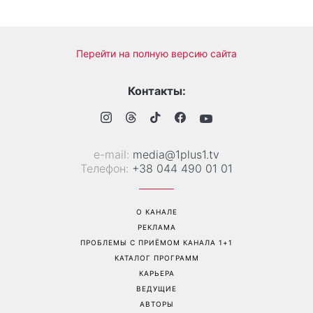
Дело не в немытой посуде:
«Уже взрослый»: Людмила
психолог объяснила,
Барбир показала редкие
почему на самом деле
семейные фото с 14-
пары ссорятся из-за
летним сыном
бытовых проблем