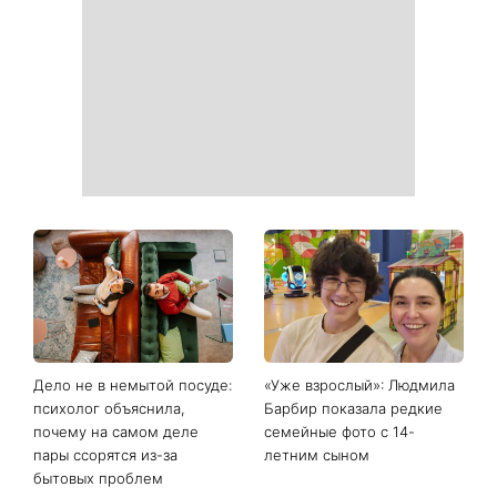
станут как новые: два
всех знаков зодиака: день
простых продукта из кухни
решений, которые больше
легко устранят пятна и
нельзя откладывать
неприятный запах
День ангела 9 августа:
Самый популярный летний
Пантелеймон, Николай и
салат: готовим «Зеленую
Сава среди именинников -
богиню»
почему в этот день стоит
совершить доброе дело