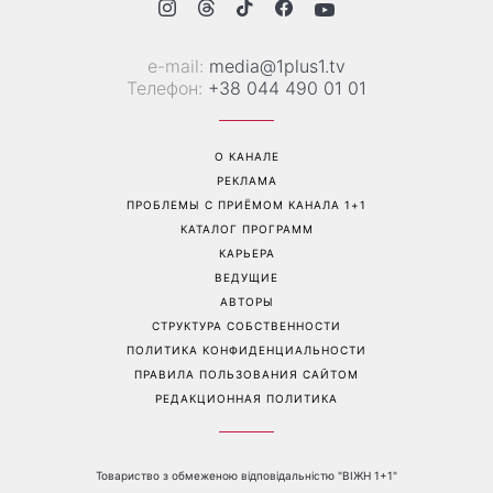
«Все хуже и хуже»: Надя
«Это был сюрприз»:
Дорофеева рассказала о
Соломия Витвицкая
проблемах со здоровьем
рассказала, как узнала о
беременности и как
отреагировал ее муж
Перейти на полную версию сайта
Контакты: