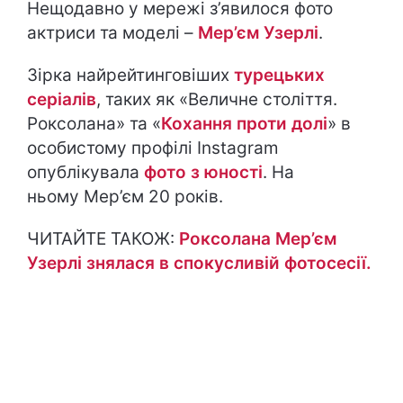
Нещодавно у мережі з’явилося фото
актриси та моделі –
Мер’єм Узерлі
.
Зірка найрейтинговіших
турецьких
серіалів
, таких як «
Величне століття.
Роксолана
» та «
Кохання проти долі
» в
особистому профілі Instagram
опублікувала
фото з юності
. На
ньому Мер’єм 20 років.
ЧИТАЙТЕ ТАКОЖ:
Роксолана Мер’єм
Узерлі знялася в спокусливій фотосесії.