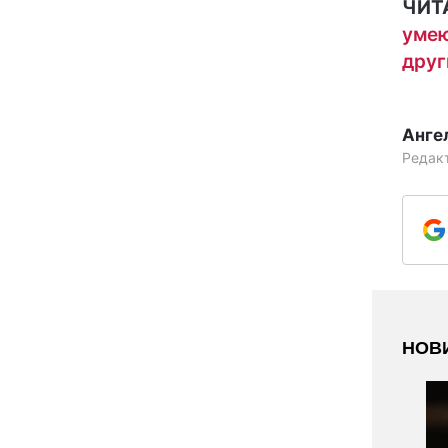
ЧИТ
умею
друг
Анге
Редак