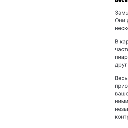
Вес
Замы
Они 
неск
В ка
част
пиар
друг
Весы
прио
ваше
ними
неза
конт