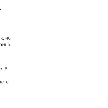
т
т
к, но
райне
ю. В
аете