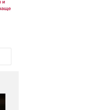
 и
 чаще