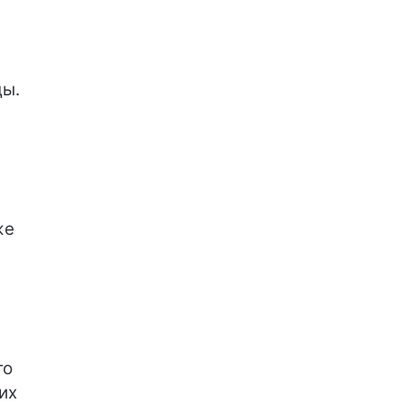
ды.
же
то
их