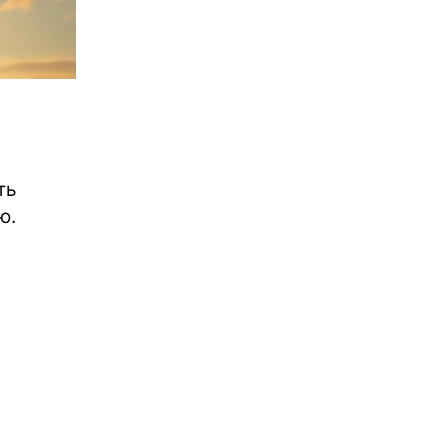
ть
ю.