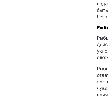
пода
быть
безо
Рыб
Рыбы
дейс
укло
слож
Рыбы
отве
эмоц
чувс
прич