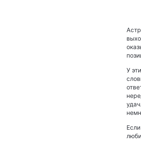
Аст
выхо
оказ
пози
У эт
слов
отве
нере
удач
немн
Если
люби