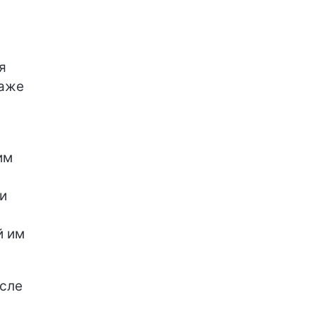
я
даже
им
и
й им
исле