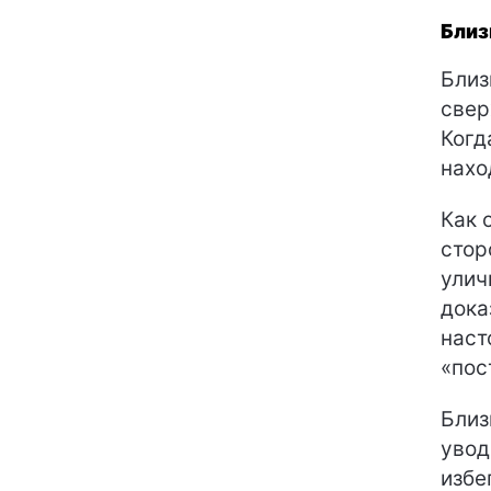
Бли
Близ
свер
Когд
нахо
Как 
стор
улич
дока
наст
«пос
Близ
увод
избе