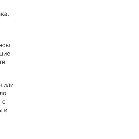
ка.
Весы
чшие
ти
ы или
ыло
 с
ы и