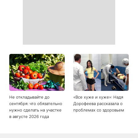
назвал тех, кого с 8
работают
августа ждет большой
поворот
Рейтинги зашкаливают: 3
Главный модный тренд в
турецких сериала, ставшие
соцсетях: почему мини-
главными хитами 2026
юбка с пайетками
года
покорила Instagram