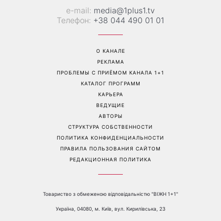
«Все хуже и хуже»: Надя
«Это был сюрприз»:
Дорофеева рассказала о
Соломия Витвицкая
проблемах со здоровьем
рассказала, как узнала о
беременности и как
отреагировал ее муж
Перейти на полную версию сайта
Контакты: