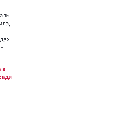
раль
ила,
одах
 -
 в
ради