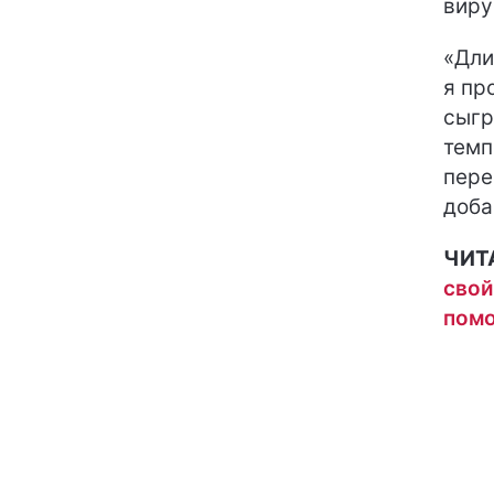
виру
«Дли
я пр
сыгр
темп
пере
доба
ЧИТ
свой
помо