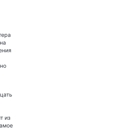
тера
на
ения
ьно
дцать
т из
самое