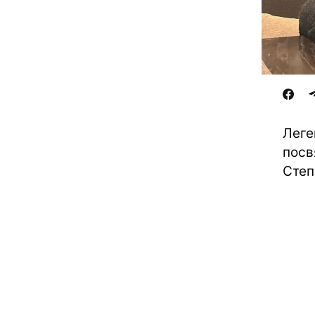
Леге
посв
Степ