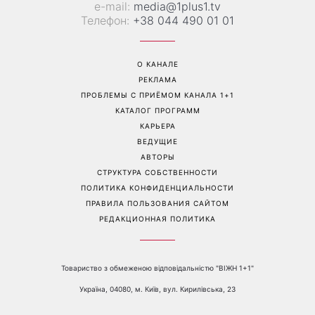
«Все хуже и хуже»: Надя
«Это был сюрприз»:
Дорофеева рассказала о
Соломия Витвицкая
проблемах со здоровьем
рассказала, как узнала о
беременности и как
отреагировал ее муж
Перейти на полную версию сайта
Контакты:
е-mail:
media@1plus1.tv