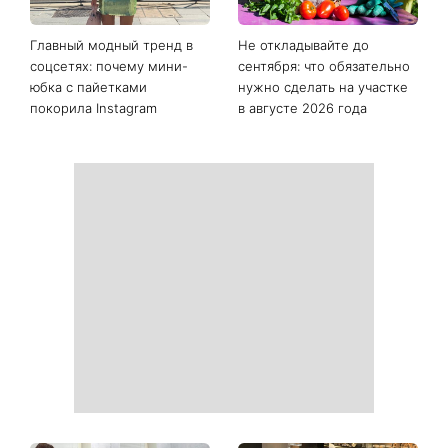
Последние новости
Как начать бегать после 35
Рейтинги зашкаливают: 3
и не бросить через
турецких сериала, ставшие
неделю: 6 правил, которые
главными хитами 2026
работают
года