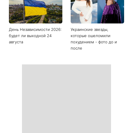
Фортуна изменит правила
Сегодня Яблочный Спас:
игры: четыре знака
что нужно сделать 6
китайского гороскопа, для
августа, чтобы привлечь в
которых с 7 августа
дом достаток и согласие
начинается особый период
День Независимости 2026:
Украинские звезды,
будет ли выходной 24
которые ошеломили
августа
похудением - фото до и
после