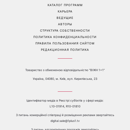
возлюбленную: Владимир
всех знаков зодиака: кому
Дантес впервые открыто
вернется удача, а кому
появился с новой
стоит сказать «нет»
избранницей
Перейти на полную версию сайта
Контакты:
е-mail:
media@1plus1.tv
Телефон:
+38 044 490 01 01
О КАНАЛЕ
РЕКЛАМА
ПРОБЛЕМЫ С ПРИЁМОМ КАНАЛА 1+1