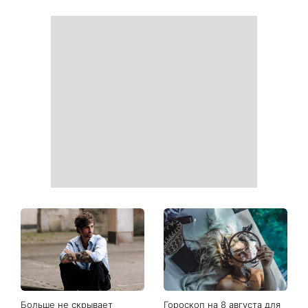
Ваши данные могут
София Ротару наконец-то
оказаться на чеке: Укрпочта
появилась на публике: как
начала печатать личную
сейчас выглядит
информацию в расчетных
легендарная 79-летняя
квитанциях
певица
Когда нет кондиционера: 3
Погода резко изменится в
простых способа охладить
выходные: в каких
квартиру в жару
областях Украины пройдут
ливни с градом