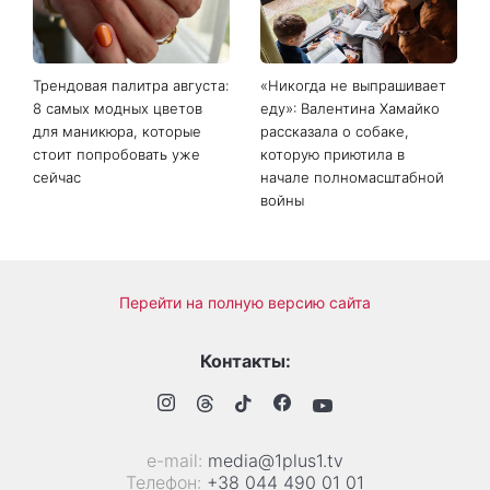
возвращал тела погибших
шквал догадок
воинов