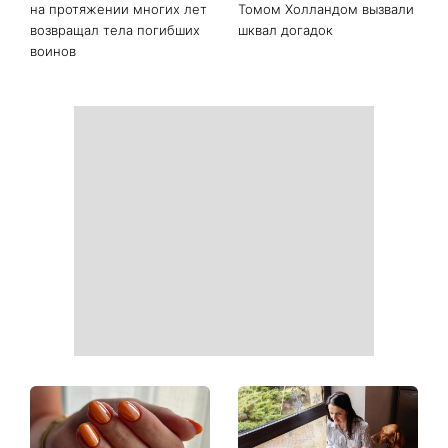
Последние новости
День Независимости 2026:
Украинские звезды,
будет ли выходной 24
которые ошеломили
августа
похудением - фото до и
после
На фронте погиб Алексей
«Она точно беременна»:
Юков - поисковик, который
новые кадры Зендеи с
на протяжении многих лет
Томом Холландом вызвали