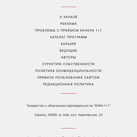
Трендовая палитра августа:
«Никогда не выпрашивает
8 самых модных цветов
еду»: Валентина Хамайко
для маникюра, которые
рассказала о собаке,
стоит попробовать уже
которую приютила в
сейчас
начале полномасштабной
войны
Перейти на полную версию сайта
Контакты:
е-mail:
media@1plus1.tv
Телефон:
+38 044 490 01 01