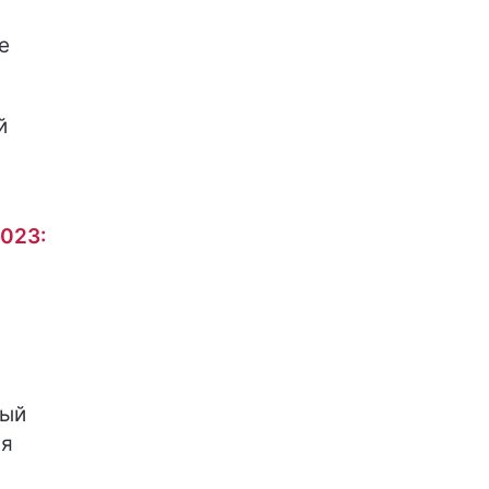
е
й
023:
рый
ся