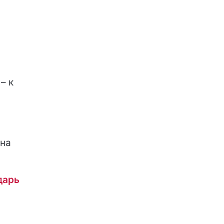
– к
 на
дарь