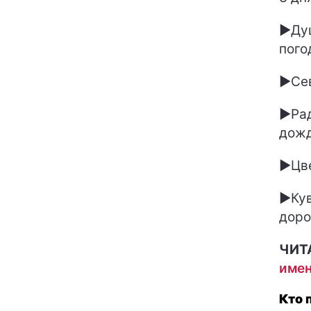
►Душ
пого
►Сев
►Рад
дож
►Цве
►Кув
доро
ЧИТ
имен
Кто 