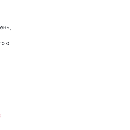
ень,
го о
: