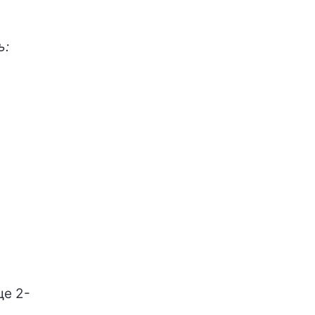
ь:
ще 2-