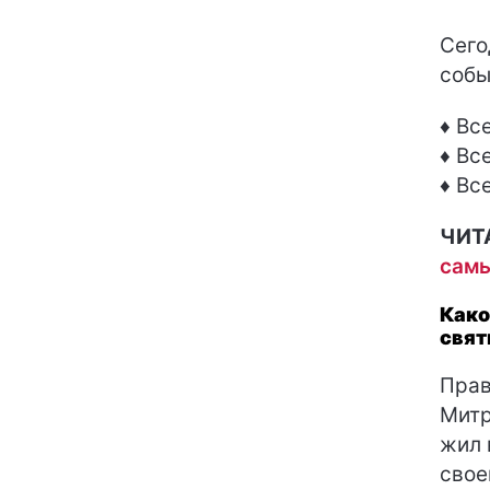
Сего
собы
♦ Вс
♦ Вс
♦ Вс
ЧИТ
самы
Како
свят
Прав
Митр
жил 
свое