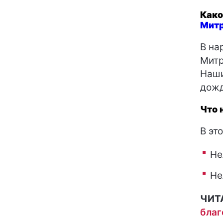
Како
Митр
В на
Митр
Наши
дожд
Что 
В эт
Не
Не
ЧИТ
благ