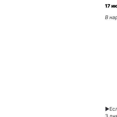
17 и
В на
►Есл
3 дн