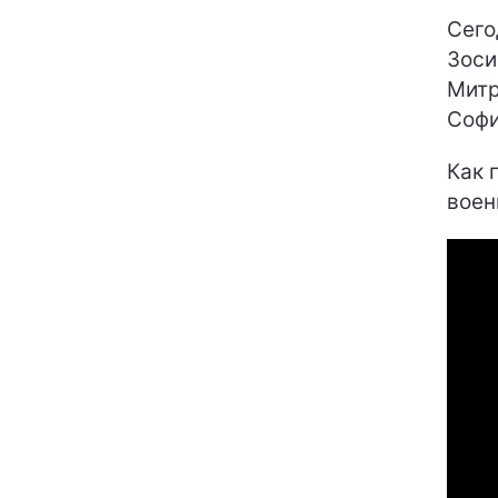
Сего
Зоси
Митр
Софи
Как 
воен