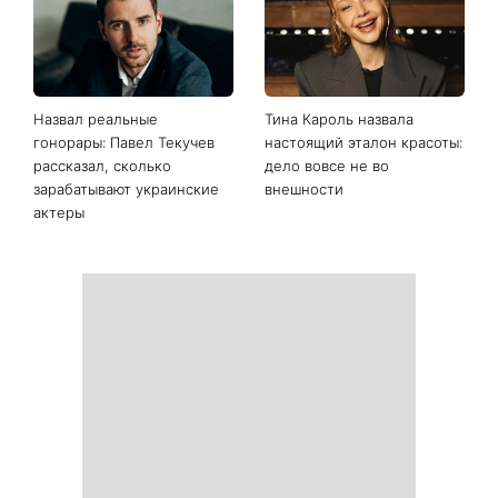
Вместо Санторини и
Действительно ли в арбузе
Миконоса: 7 сказочных
больше всего нитратов:
мест в Европе, которые
химик развенчала главный
могут заменить
миф об излюбленном
популярные курорты
летнем фрукте
Назвал реальные
Тина Кароль назвала
гонорары: Павел Текучев
настоящий эталон красоты: