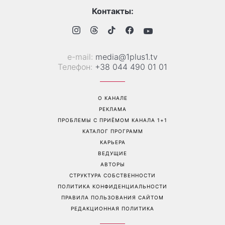
Именины 7 августа: Марина
До и после: Виктория
и Александр среди
Булитко решилась на
именинников - почему
новую косметическую
этот день рекомендуется
процедуру и
провести в кругу близких
продемонстрировала
результат
Перейти на полную версию сайта
Контакты:
е-mail:
media@1plus1.tv
Телефон:
+38 044 490 01 01