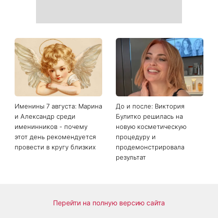
рассказал, сколько
дело вовсе не во
зарабатывают украинские
внешности
актеры