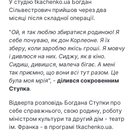
У студію tkachenko.ua Богдан
Сільвестрович прийшов через два
місяці після складної операції.
"
Ой, я так люблю збиратися родиною! Я
себе почуваю, як дон Корлеоне. Я їх
зберу, коли зароблю якісь гроші. Я мовчу
і дивлюся на них. Сиджу, як в кіно.
Сидиш, дивишся, малеча бігає. А мені
так приємно, що вони всі тут разом. Це
була моя мрія
", -
ділився сокровенним
Ступка
.
Відверта розповідь Богдана Ступки про
себе справжнього, свою родину, роботу
міністром культури та другий дім - театр
ім. Франка - в програмі tkachenko.ua.