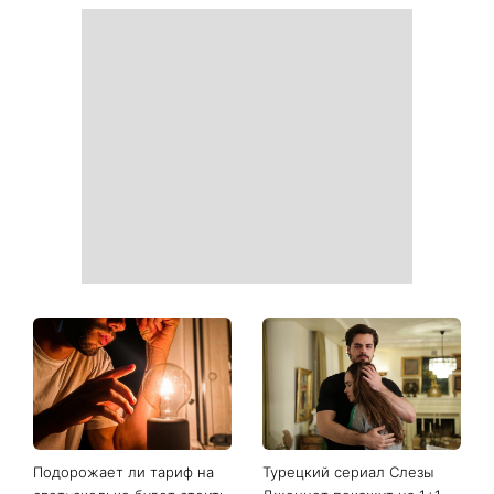
Когда самый удачный день
Run for Freedom 2026:
для стрижки: лунный
началась регистрация на
календарь на неделю с 10
благотворительный забег
по 16 августа
KSE с участием Тимоти
Снайдера