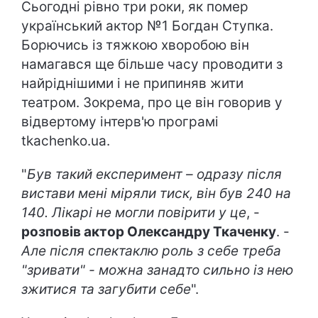
Сьогодні рівно три роки, як помер
український актор №1 Богдан Ступка.
Борючись із тяжкою хворобою він
намагався ще більше часу проводити з
найріднішими і не припиняв жити
театром. Зокрема, про це він говорив у
відвертому інтерв'ю програмі
tkachenko.ua.
"
Був такий експеримент – одразу після
вистави мені міряли тиск, він був 240 на
140. Лікарі не могли повірити у це
, -
розповів актор Олександру Ткаченку
. -
Але після спектаклю роль з себе треба
"зривати" - можна занадто сильно із нею
зжитися та загубити себе
".