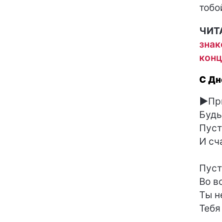
тобо
ЧИТ
знак
конц
С Дн
►
Пр
Будь
Пуст
И сч
Пуст
Во в
Ты н
Тебя