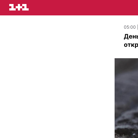
05:00 
День
отк