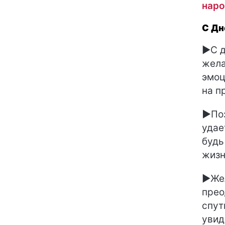
наро
С Дн
►С д
жела
эмоц
на п
►
По
удае
будь
жизн
►Жел
прео
спут
увид