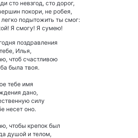
ди сто невзгод, сто дорог,
вершин покори, не робея,
 легко подытожить ты смог:
кой! Я смогу! Я сумею!
годня поздравления
тебе, Илья,
ю, чтоб счастливою
ба была твоя.
ое тебе имя
ждения дано,
ственную силу
бе несет оно.
ю, чтобы крепок был
да душой и телом,