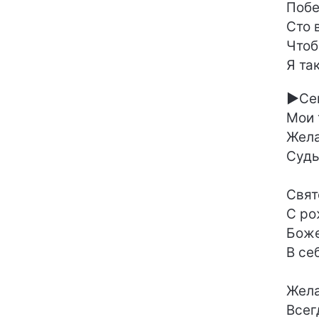
Побе
Сто 
Чтоб
Я та
►
Се
Мои 
Жела
Судь
Свят
С ро
Боже
В се
Жела
Всег