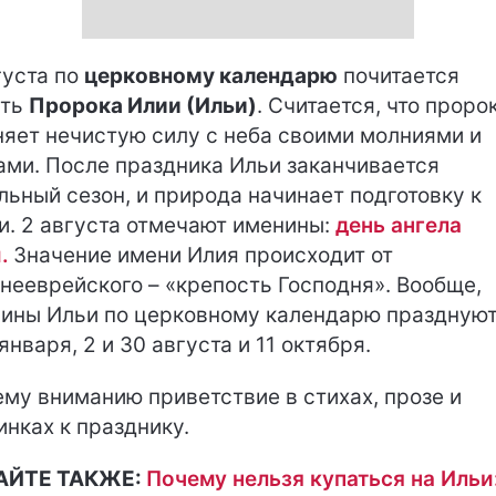
густа по
церковному календарю
почитается
ять
Пророка Илии (Ильи)
. Считается, что проро
няет нечистую силу с неба своими молниями и
ами. После праздника Ильи заканчивается
льный сезон, и природа начинает подготовку к
и. 2 августа отмечают именины:
день ангела
.
Значение имени Илия происходит от
нееврейского – «крепость Господня». Вообще,
ины Ильи по церковному календарю празднуют 
 января, 2 и 30 августа и 11 октября.
му вниманию приветствие в стихах, прозе и
инках к празднику.
АЙТЕ ТАКЖЕ:
Почему нельзя купаться на Ильи