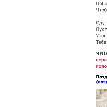
Побе
Чтоб
Идут
Пуст
Успе
Тебе
ЧИТ
нера
поло
Позд
(
поз