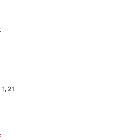
к
1, 21
: