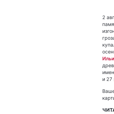
2 ав
пам
изго
гроз
купа
осен
Ильи
древ
имен
и 27
Ваше
карт
ЧИТ