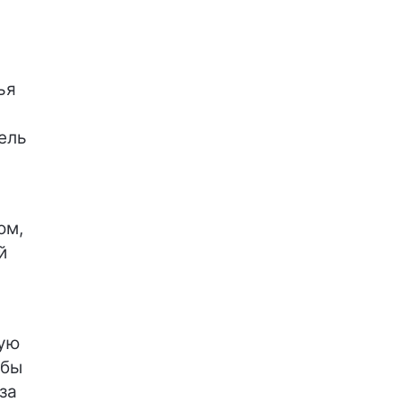
ья
ель
ом,
й
ную
обы
за