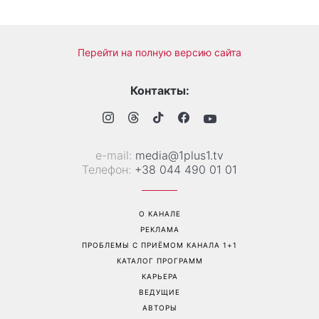
Белые кроссовки снова
Гороскоп на 9 августа для
станут как новые: два
всех знаков зодиака: день
простых продукта из кухни
решений, которые больше
легко устранят пятна и
нельзя откладывать
неприятный запах