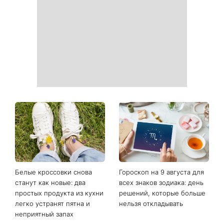
Маникюр «личи мартини»
От черного до
вытесняет нюд: выглядит
фиолетового: что будет в
дорого и подходит ко
моде осенью 2026 года -
всему
главные тренды сезона
Наталья Денисенко вышла
Гороскоп на неделю с 10
замуж и сменила фамилию
августа: у 5 знаков зодиака
на Ярошенко
произойдут новые
перемены в работе, любви
и финансах