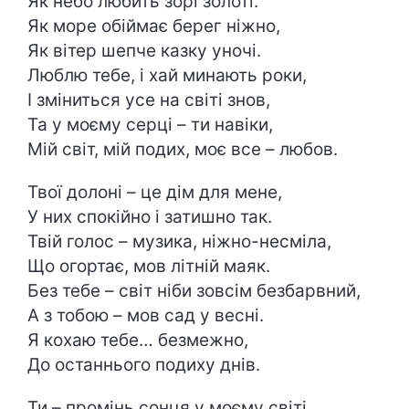
Як небо любить зорі золоті.
Як море обіймає берег ніжно,
Як вітер шепче казку уночі.
Люблю тебе, і хай минають роки,
І зміниться усе на світі знов,
Та у моєму серці – ти навіки,
Мій світ, мій подих, моє все – любов.
Твої долоні – це дім для мене,
У них спокійно і затишно так.
Твій голос – музика, ніжно-несміла,
Що огортає, мов літній маяк.
Без тебе – світ ніби зовсім безбарвний,
А з тобою – мов сад у весні.
Я кохаю тебе… безмежно,
До останнього подиху днів.
Ти – промінь сонця у моєму світі,