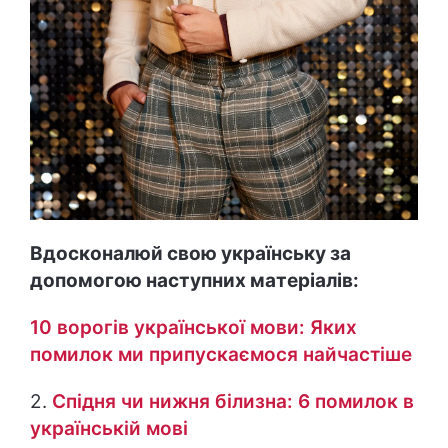
Вдосконалюй свою українську за
допомогою наступних матеріалів:
10 ворогів української мови: Яких
помилок ми припускаємося найчастіше
2.
Спідня чи нижня білизна: 6 помилок в
українській мові