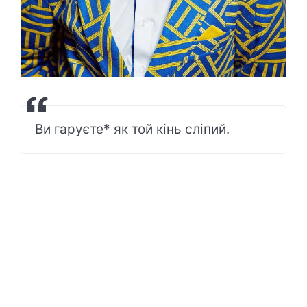
Ви гаруєте* як той кінь сліпий.