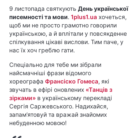
9 листопада святкують
День української
писемності та мови
.
1plus1.ua
хочеться,
щоб ми не просто грамотно говорили
українською, а й вплітали у повсякденне
спілкування цікаві вислови. Тим паче, у
нас їх хоч греблю гати.
Спеціально для тебе ми зібрали
найсмачніші фрази відомого
хореографа
Франсіско Гомеса
, які
звучать в ефірі оновлених
«Танців з
зірками»
в українському перекладі
Сергія Саржевського. Надихайся,
запам’ятовуй та вражай знайомих
небуденною мовою!