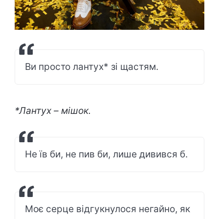
Ви просто лантух* зі щастям.
*Лантух – мішок.
Не їв би, не пив би, лише дивився б.
Моє серце відгукнулося негайно, як