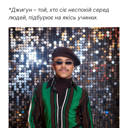
*Джигун – той, хто сіє неспокій серед
людей, підбурює на якісь учинки.