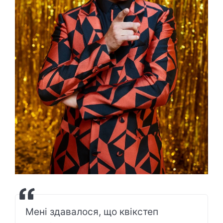
Мені здавалося, що квікстеп