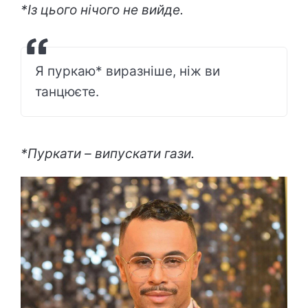
*Із цього нічого не вийде.
Я пуркаю* виразніше, ніж ви
танцюєте.
*Пуркати – випускати гази.