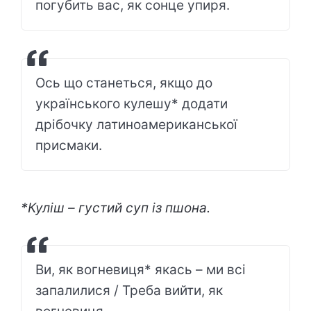
погубить вас, як сонце упиря.
Ось що станеться, якщо до
українського кулешу* додати
дрібочку латиноамериканської
присмаки.
*Куліш – густий суп із пшона.
Ви, як вогневиця* якась – ми всі
запалилися / Треба вийти, як