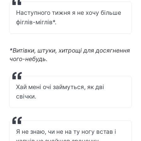
Наступного тижня я не хочу більше
фіглів-міглів*.
*Витівки, штуки, хитрощі для досягнення
чого-небудь.
Хай мені очі займуться, як дві
свічки.
Я не знаю, чи не на ту ногу встав і