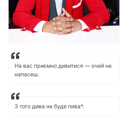
На вас приємно дивитися — очей не
напасеш.
З того дива не буде пива*.