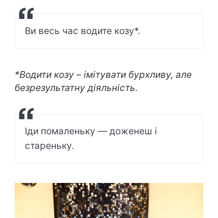
Ви весь час водите козу*.
*Водити козу – імітувати бурхливу, але
безрезультатну діяльність.
Іди помаленьку — доженеш і
стареньку.