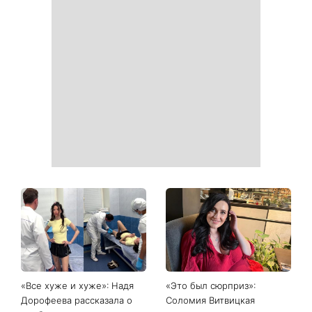
Как начать бегать после 35
Рейтинги зашкаливают: 3
и не бросить через
турецких сериала, ставшие
неделю: 6 правил, которые
главными хитами 2026
работают
года
Главный модный тренд в
Не откладывайте до
соцсетях: почему мини-
сентября: что обязательно
юбка с пайетками
нужно сделать на участке
покорила Instagram
в августе 2026 года