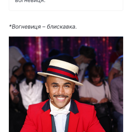
вогневиця.
*Вогневиця – блискавка.