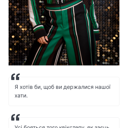
Я хотів би, щоб ви держалися нашої
хати.
Усі бояться того квікстепу, як заєць