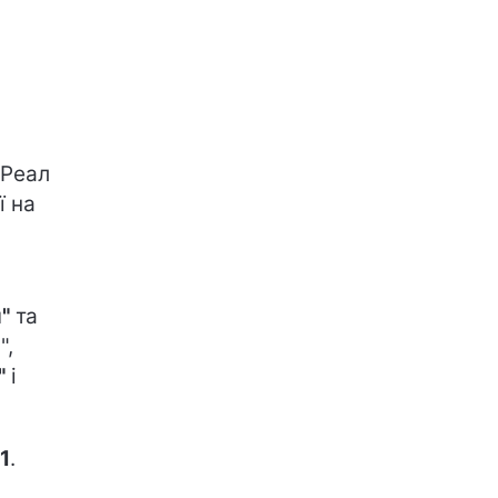
"Реал
ї на
"
та
",
"
і
1
.