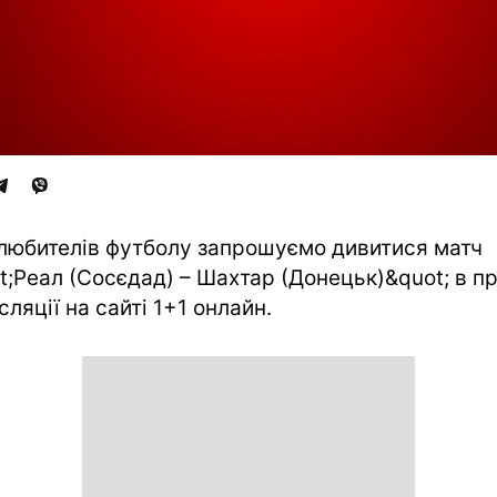
 любителів футболу запрошуємо дивитися матч
t;Реал (Сосєдад) – Шахтар (Донецьк)&quot; в п
сляції на сайті 1+1 онлайн.