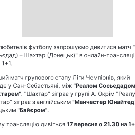
 любителів футболу запрошуємо дивитися матч 
ьєдад) – Шахтар (Донецьк)" в онлайн-трансляці
 1+1.
ий матч групового етапу Ліги Чемпіонів, який
де у Сан-Себастьяні, між
"Реалом Сосьєдадом
хтарем"
. "Шахтар" зіграє у групі А. Окрім "Реалу
тар" зіграє з англійським
"Манчестер Юнайтед
ецьким
"Байєром"
.
у трансляцію дивіться
17 вересня о 21.30 на 1+