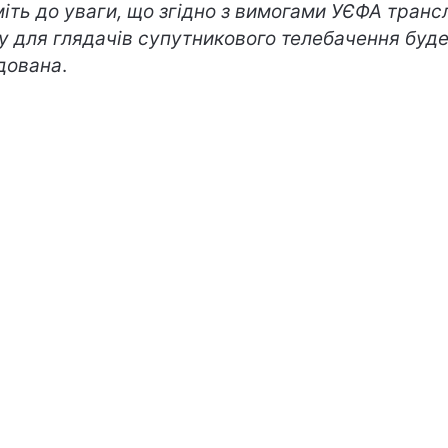
міть до уваги, що згідно з вимогами УЄФА транс
у для глядачів супутникового телебачення буд
дована
.