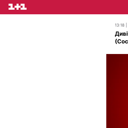
13:18 
Диві
(Сос