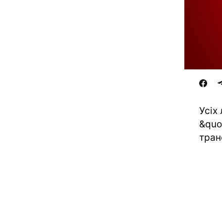
Усіх
&quo
тран