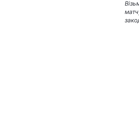
Візь
матч
зако