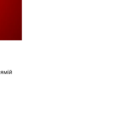
рямій