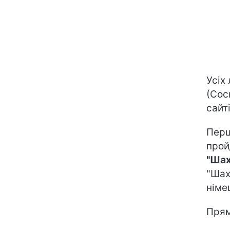
Усіх
(Сос
сайті
Перш
прой
"Ша
"Шах
нім
Прям