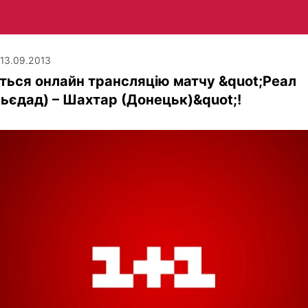
| 13.09.2013
ться онлайн трансляцію матчу &quot;Реал
ьєдад) – Шахтар (Донецьк)&quot;!