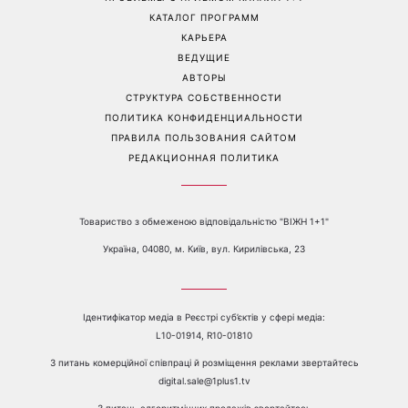
Маникюр «личи мартини»
От черного до
вытесняет нюд: выглядит
фиолетового: что будет в
дорого и подходит ко
моде осенью 2026 года -
всему
главные тренды сезона
Перейти на полную версию сайта
Контакты:
е-mail:
media@1plus1.tv
Телефон:
+38 044 490 01 01
О КАНАЛЕ
РЕКЛАМА
ПРОБЛЕМЫ С ПРИЁМОМ КАНАЛА 1+1