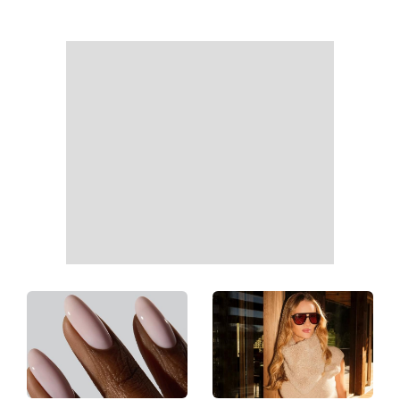
Гороскоп на 10 августа для
Тигровые креветки с
всех знаков зодиака: день,
сыром дорблю: рецепт,
когда стоит сказать то, о
который покорил Instagram
чем давно молчали
«Костя, спаси меня»:
Именины 10 августа: Роман
Грубич поделился
и еще двое именинников -
забавными
почему в этот день не
воспоминаниями о
стоит оставаться
Пономареве и показал
равнодушным к чужой
редкие архивные фото
беде