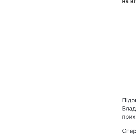
на в
Підо
Влад
прих
Спер