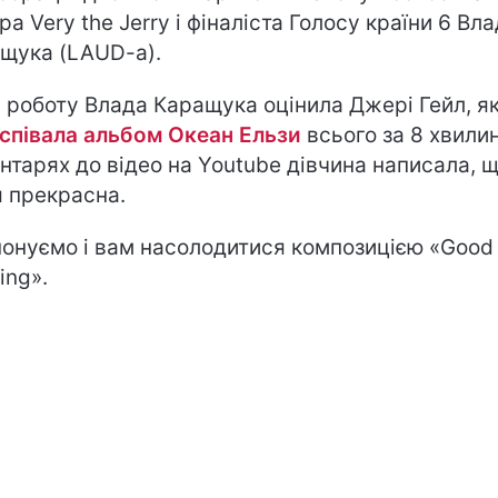
ра Very the Jerry і фіналіста Голосу країни 6 Вл
щука (LAUD-a).
 роботу Влада Каращука оцінила Джері Гейл, я
співала альбом Океан Ельзи
всього за 8 хвилин
нтарях до відео на Youtube дівчина написала, 
я прекрасна.
онуємо і вам насолодитися композицією «Good
ing».