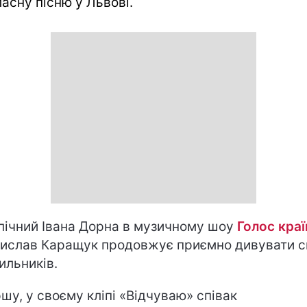
ласну пісню у Львові.
пічний Івана Дорна в музичному шоу
Голос краї
ислав Каращук продовжує приємно дивувати с
ильників.
шу, у своєму кліпі «Відчуваю» співак