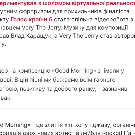
ериментував з шоломом віртуальної реальност
упним сюрпризом для прихильників фіналіста
екту
Голос країни 6
стала спільна відеоробота з
навцем Very The Jerry. Музику для композиції
сав Влад Каращук, а Very The Jerry став автор
ту.
део на композицію «Good Morning» знімали у
вові. В цій пісні ми бажаємо всім гарного
строю, позитиву та доброго ранку, - зазначив
івак.
d Morning» - це злиття хіп-хопу і джазу, органіч
борація двох нових артистів лейблу Rookodill'a 