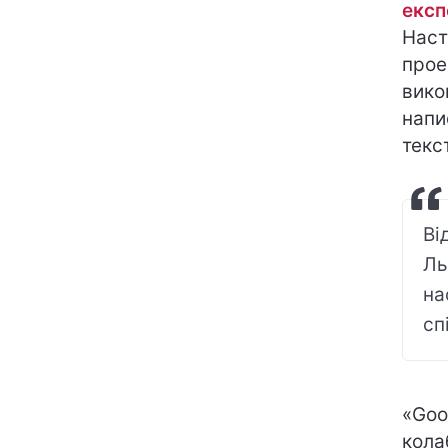
експ
Наст
про
вико
напи
текс
Ві
Ль
на
сп
«Goo
кола