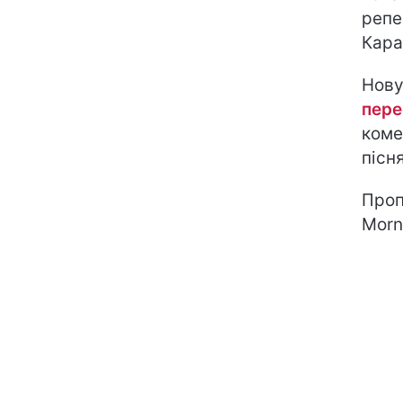
репе
Кара
Нову
пере
коме
пісн
Проп
Morn