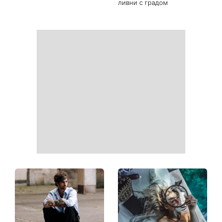
Ваши данные могут
София Ротару наконец-то
оказаться на чеке: Укрпочта
появилась на публике: как
начала печатать личную
сейчас выглядит
информацию в расчетных
легендарная 79-летняя
квитанциях
певица
Когда нет кондиционера: 3
Погода резко изменится в
простых способа охладить
выходные: в каких
квартиру в жару
областях Украины пройдут
ливни с градом