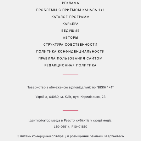
Больше не скрывает
Гороскоп на 8 августа для
возлюбленную: Владимир
всех знаков зодиака: кому
Дантес впервые открыто
вернется удача, а кому
появился с новой
стоит сказать «нет»
избранницей
Перейти на полную версию сайта
Контакты:
е-mail:
media@1plus1.tv
Телефон:
+38 044 490 01 01
О КАНАЛЕ
РЕКЛАМА