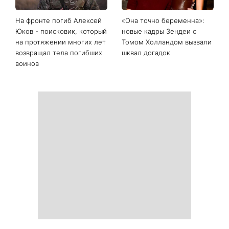
Последние новости
День Независимости 2026:
Украинские звезды,
будет ли выходной 24
которые ошеломили
августа
похудением - фото до и
после