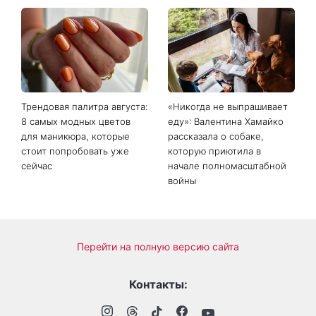
На фронте погиб Алексей
«Она точно беременна»:
Юков - поисковик, который
новые кадры Зендеи с
на протяжении многих лет
Томом Холландом вызвали
возвращал тела погибших
шквал догадок
воинов