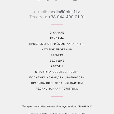
Трендовая палитра августа:
«Никогда не выпрашивает
8 самых модных цветов
еду»: Валентина Хамайко
для маникюра, которые
рассказала о собаке,
стоит попробовать уже
которую приютила в
сейчас
начале полномасштабной
войны
Перейти на полную версию сайта
Контакты: