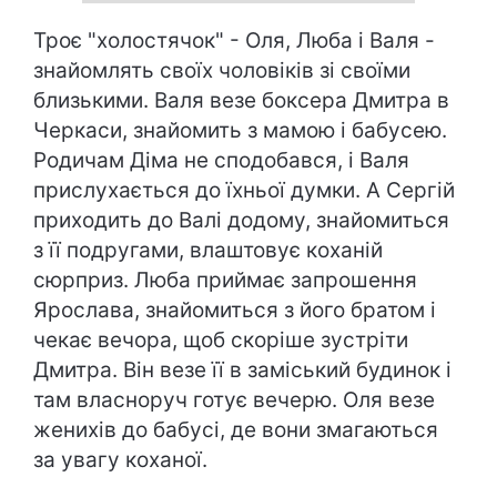
Троє "холостячок" - Оля, Люба і Валя -
знайомлять своїх чоловіків зі своїми
близькими. Валя везе боксера Дмитра в
Черкаси, знайомить з мамою і бабусею.
Родичам Діма не сподобався, і Валя
прислухається до їхньої думки. А Сергій
приходить до Валі додому, знайомиться
з її подругами, влаштовує коханій
сюрприз. Люба приймає запрошення
Ярослава, знайомиться з його братом і
чекає вечора, щоб скоріше зустріти
Дмитра. Він везе її в заміський будинок і
там власноруч готує вечерю. Оля везе
женихів до бабусі, де вони змагаються
за увагу коханої.