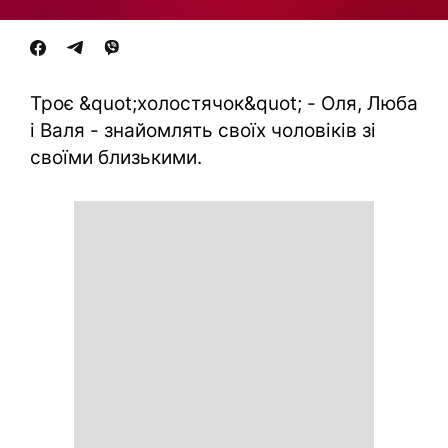
Троє &quot;холостячок&quot; - Оля, Люба
і Валя - знайомлять своїх чоловіків зі
своїми близькими.