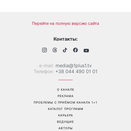
Больше не скрывает
Гороскоп на 8 августа для
возлюбленную: Владимир
всех знаков зодиака: кому
Дантес впервые открыто
вернется удача, а кому
появился с новой
стоит сказать «нет»
избранницей
Перейти на полную версию сайта
Контакты:
е-mail:
media@1plus1.tv