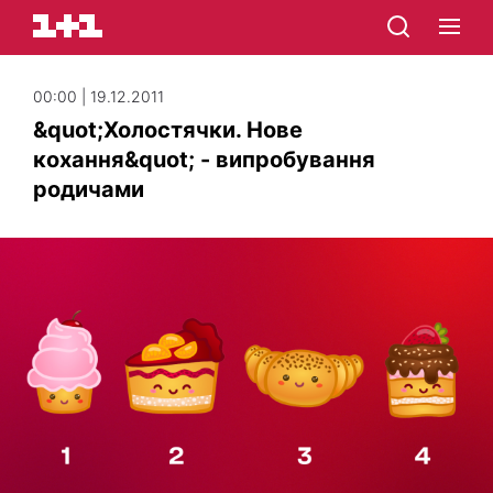
00:00 | 19.12.2011
&quot;Холостячки. Нове
кохання&quot; - випробування
родичами