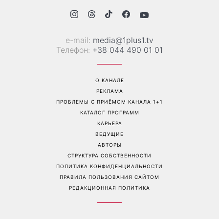
«Все хуже и хуже»: Надя
«Это был сюрприз»:
Дорофеева рассказала о
Соломия Витвицкая
проблемах со здоровьем
рассказала, как узнала о
беременности и как
отреагировал ее муж
Перейти на полную версию сайта
Контакты: