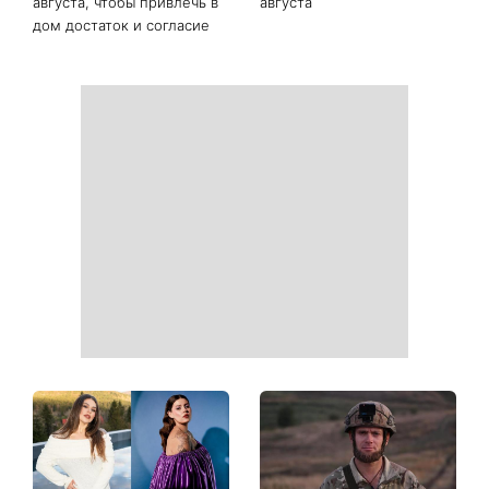
Какое упражнение
Фортуна изменит правила
поможет сделать живот
игры: четыре знака
плоским: почему стоит
китайского гороскопа, для
забыть о скручиваниях
которых с 7 августа
начинается особый период
Сегодня Яблочный Спас:
День Независимости 2026:
что нужно сделать 6
будет ли выходной 24
августа, чтобы привлечь в
августа