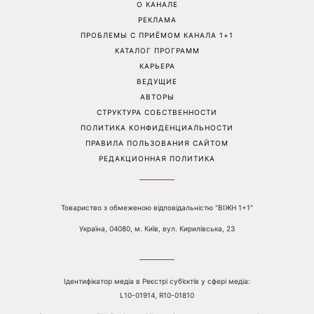
Украинские звезды,
На фронте погиб Алексей
которые ошеломили
Юков - поисковик, который
похудением - фото до и
на протяжении многих лет
после
возвращал тела погибших
воинов
Перейти на полную версию сайта
Контакты:
е-mail:
media@1plus1.tv
Телефон:
+38 044 490 01 01
О КАНАЛЕ