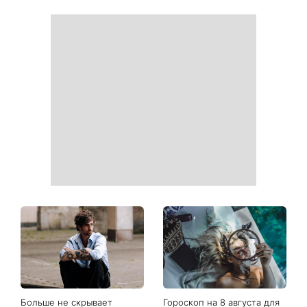
Ваши данные могут
София Ротару наконец-то
оказаться на чеке: Укрпочта
появилась на публике: как
начала печатать личную
сейчас выглядит
информацию в расчетных
легендарная 79-летняя
квитанциях
певица
Когда нет кондиционера: 3
Погода резко изменится в
простых способа охладить
выходные: в каких
квартиру в жару
областях Украины пройдут
ливни с градом