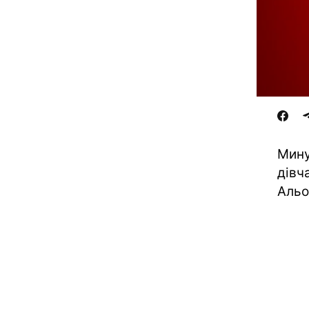
Мину
дівч
Альо