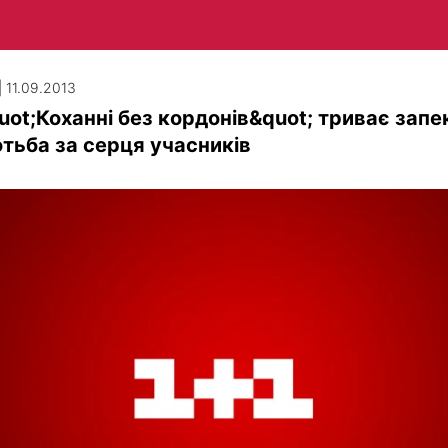
| 11.09.2013
uot;Коханні без кордонів&quot; триває запе
тьба за серця учасників