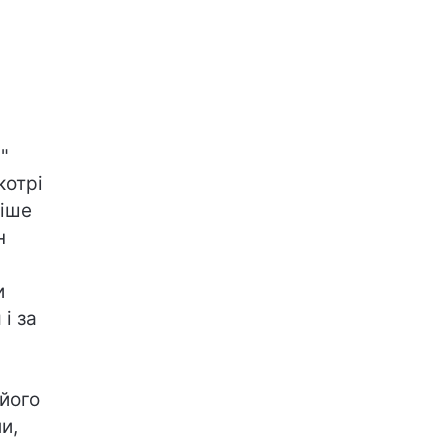
"
котрі
ліше
н
и
і за
 його
и,