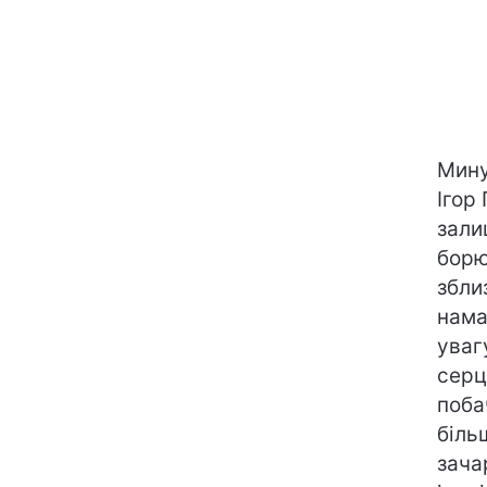
Мину
Ігор 
зали
борю
збли
нама
уваг
серц
поба
біль
зача