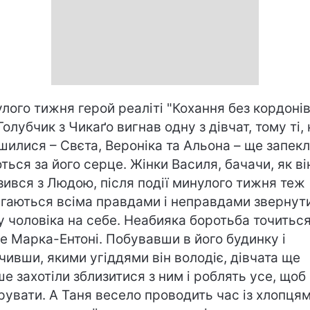
лого тижня герой реаліті "Кохання без кордонів
Голубчик з Чикаґо вигнав одну з дівчат, тому ті, 
шилися – Свєта, Вероніка та Альона – ще запек
ться за його серце. Жінки Василя, бачачи, як ві
зився з Людою, після події минулого тижня теж
гаються всіма правдами і неправдами звернут
у чоловіка на себе. Неабияка боротьба точиться 
е Марка-Ентоні. Побувавши в його будинку і
чивши, якими угіддями він володіє, дівчата ще
ше захотіли зблизитися з ним і роблять усе, щоб
рувати. А Таня весело проводить час із хлопцям