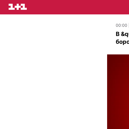
00:00 
В &q
боро