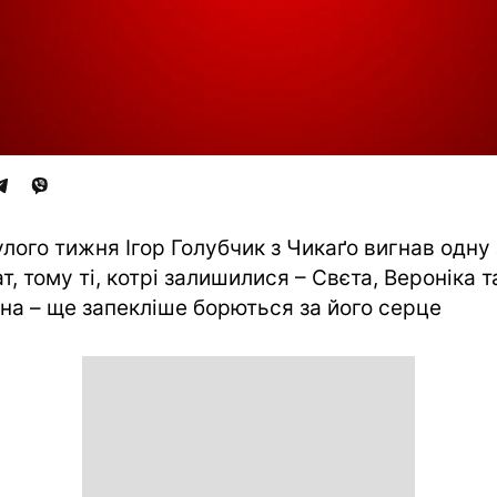
лого тижня Ігор Голубчик з Чикаґо вигнав одну 
ат, тому ті, котрі залишилися – Свєта, Вероніка т
на – ще запекліше борються за його серце