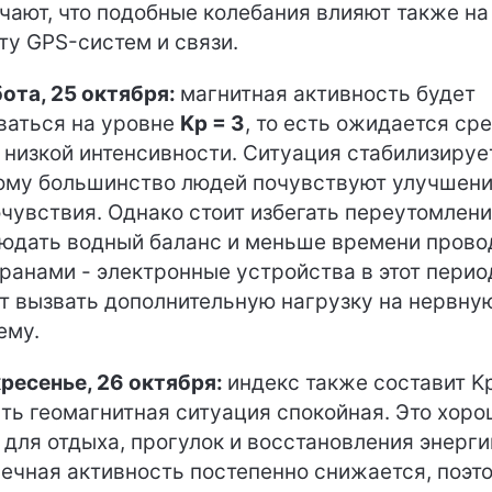
чают, что подобные колебания влияют также на
ту GPS-систем и связи.
ота, 25 октября:
магнитная активность будет
ваться на уровне
Kp = 3
, то есть ожидается ср
 низкой интенсивности. Ситуация стабилизируе
ому большинство людей почувствуют улучшен
чувствия. Однако стоит избегать переутомлени
юдать водный баланс и меньше времени прово
кранами - электронные устройства в этот перио
т вызвать дополнительную нагрузку на нервну
ему.
ресенье, 26 октября:
индекс также составит Kp
сть геомагнитная ситуация спокойная. Это хор
 для отдыха, прогулок и восстановления энерги
ечная активность постепенно снижается, поэт