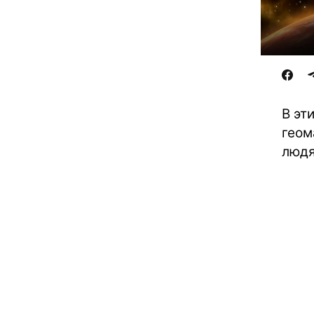
В эт
геом
людя