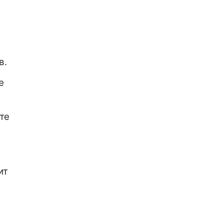
в.
е
те
ит