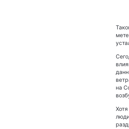
Тако
мете
уста
Сего
влия
данн
ветр
на С
возб
Хотя
люди
разд