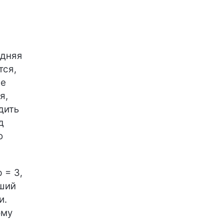
едняя
тся,
ие
я,
дить
д
ю
 = 3,
оший
и.
ому