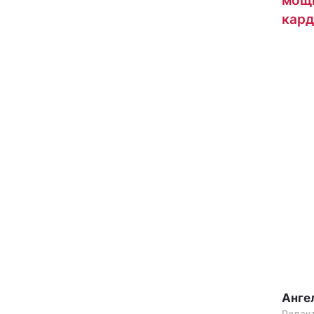
мощн
кард
Анге
Редак