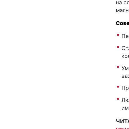
на с
магн
Сов
Пе
Ст
ко
Ум
ва
Пр
Лю
им
ЧИТ