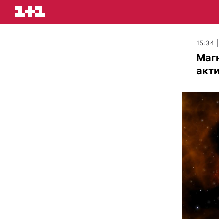
15:34 
Магн
акти