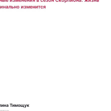
ые изменения в сезон Скорпиона: жизнь
инально изменится
лина Тимощук
торка