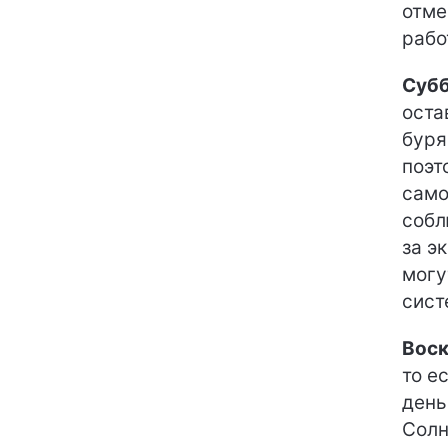
отме
рабо
Субб
оста
буря
поэт
само
собл
за э
могу
сист
Воск
то е
день
Солн