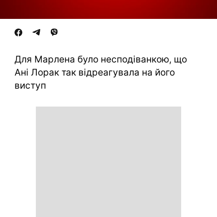
Для Марлена було несподіванкою, що
Ані Лорак так відреагувала на його
виступ