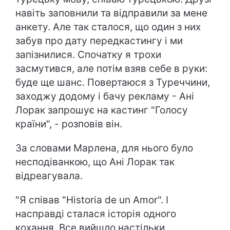
навіть заповнили та відправили за мене
анкету. Але так сталося, що один з них
забув про дату передкастингу і ми
запізнилися. Спочатку я трохи
засмутився, але потім взяв себе в руки:
буде ще шанс. Повертаюся з Туреччини,
заходжу додому і бачу рекламу - Ані
Лорак запрошує на кастинг "Голосу
країни", - розповів він.
За словами Марлена, для нього було
несподіванкою, що Ані Лорак так
відреагувала.
"Я співав "Historia de un Amor". І
насправді сталася історія одного
кохання. Все вийшло настільки