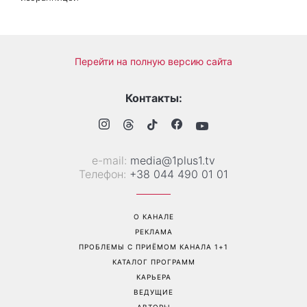
Больше не скрывает
Гороскоп на 8 августа для
возлюбленную: Владимир
всех знаков зодиака: кому
Дантес впервые открыто
вернется удача, а кому
появился с новой
стоит сказать «нет»
избранницей
Перейти на полную версию сайта
Контакты: