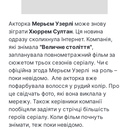
Акторка
Мерьєм Узерлі
може знову
зіграти
Хюррем Султан
. Ця новина
одразу сколихнула Інтернет. Компанія,
які знімала
"Величне століття"
,
запланувала повнометражний фільм за
сюжетом трьох сезонів серіалу. Чи є
офіційна згода Мерьєм Узерлі на роль –
поки невідомо. Але акторка вже
пофарбувала волосся у рудий колір. Про
це свідчать фото, які вона виклала у
мережу. Також керівники компанії
пообіцяли задіяти у стрічці більшість
героїв серіалу. Коли фільм почнуть
знімати, теж поки невідомо.