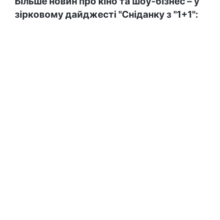
Більше новин про кіно та шоу-бізнес – у
зірковому дайджесті "Сніданку з "1+1":