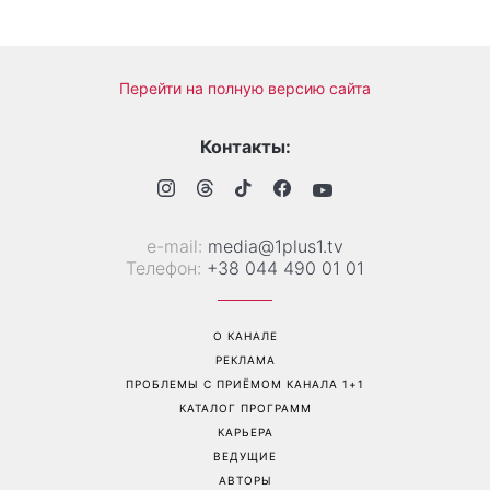
Дело не в немытой посуде:
«Уже взрослый»: Людмила
психолог объяснила,
Барбир показала редкие
почему на самом деле
семейные фото с 14-
пары ссорятся из-за
летним сыном
бытовых проблем