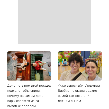
станут как новые: два
всех знаков зодиака: день
простых продукта из кухни
решений, которые больше
легко устранят пятна и
нельзя откладывать
неприятный запах
День ангела 9 августа:
Самый популярный летний
Пантелеймон, Николай и
салат: готовим «Зеленую
Сава среди именинников -
богиню»
почему в этот день стоит
совершить доброе дело