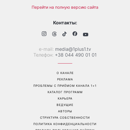
«Все хуже и хуже»: Надя
«Это был сюрприз»:
Дорофеева рассказала о
Соломия Витвицкая
проблемах со здоровьем
рассказала, как узнала о
беременности и как
отреагировал ее муж