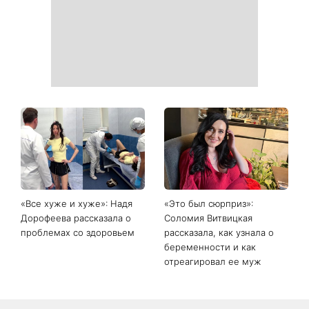
неделю: 6 правил, которые
главными хитами 2026
работают
года
Главный модный тренд в
Не откладывайте до
соцсетях: почему мини-
сентября: что обязательно
юбка с пайетками
нужно сделать на участке
покорила Instagram
в августе 2026 года